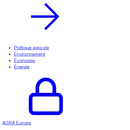
Politique agricole
Environnement
Économie
Énergie
AGRA
Europe