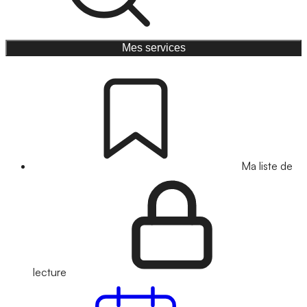
Mes services
Ma liste de
lecture