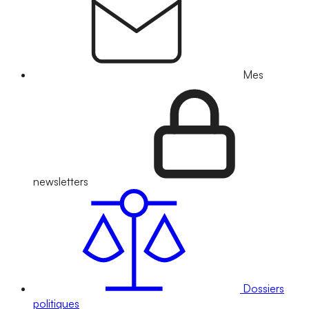
Mes
newsletters
Dossiers
politiques