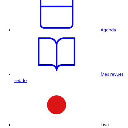
Agenda
Mes revues
hebdo
Live