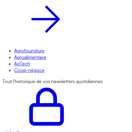
Agrofourniture
Agroalimentaire
AgTech
Coop-négoce
Tout l'historique de vos newsletters quotidiennes