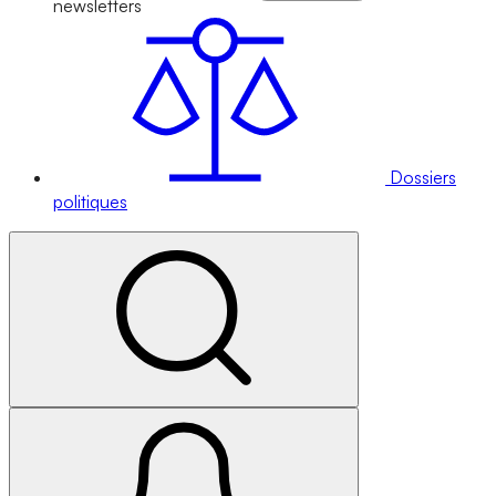
newsletters
Dossiers
politiques