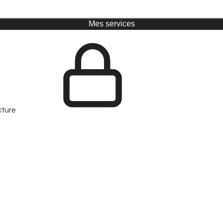
Mes services
cture