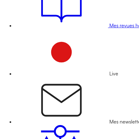
Mes revues 
Live
Mes newslett