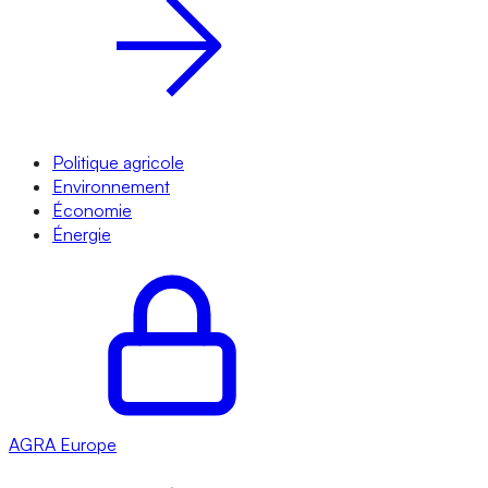
Politique agricole
Environnement
Économie
Énergie
AGRA
Europe