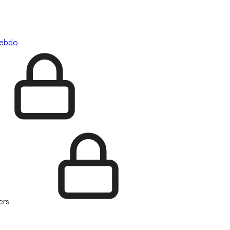
hebdo
ers