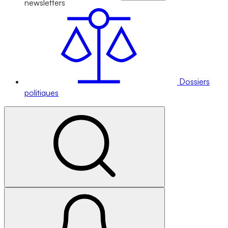
newsletters
Dossiers
politiques