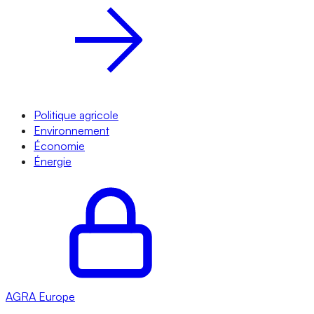
Politique agricole
Environnement
Économie
Énergie
AGRA
Europe