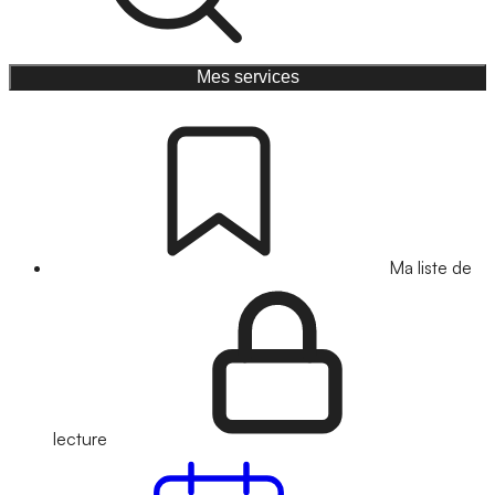
Mes services
Ma liste de
lecture