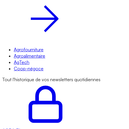
Agrofourniture
Agroalimentaire
AgTech
Coop-négoce
Tout l'historique de vos newsletters quotidiennes