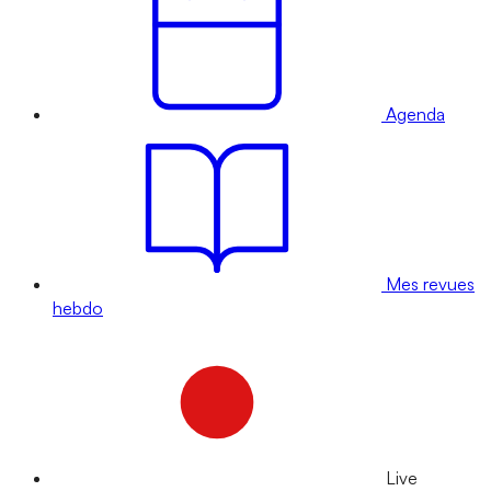
Agenda
Mes revues
hebdo
Live