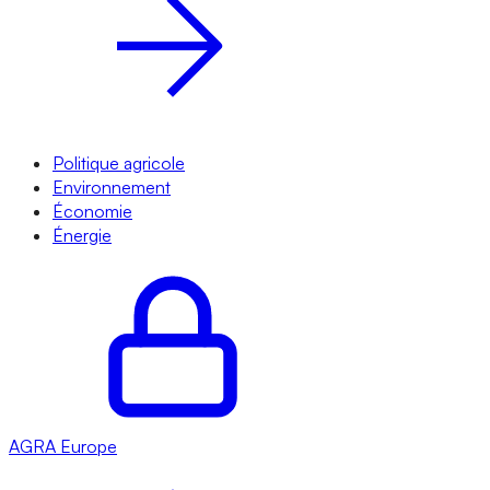
Politique agricole
Environnement
Économie
Énergie
AGRA
Europe