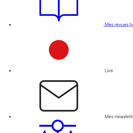
Mes revues 
Live
Mes newslett