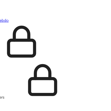
hebdo
ers