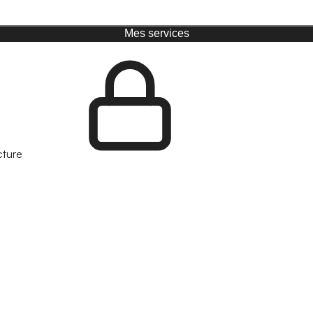
Mes services
cture