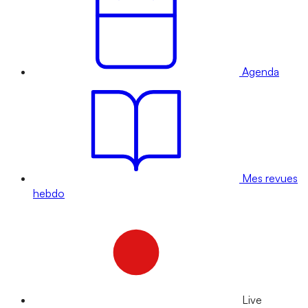
Agenda
Mes revues
hebdo
Live