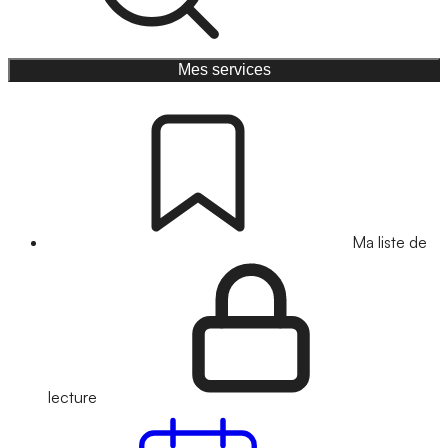
Mes services
Ma liste de
lecture