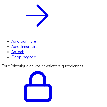
Agrofourniture
Agroalimentaire
AgTech
Coop-négoce
Tout l'historique de vos newsletters quotidiennes