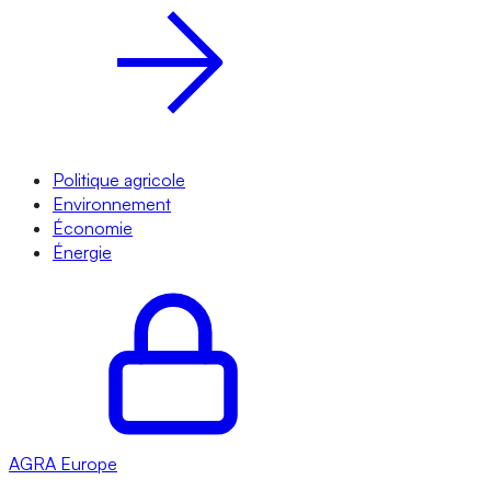
Politique agricole
Environnement
Économie
Énergie
AGRA
Europe