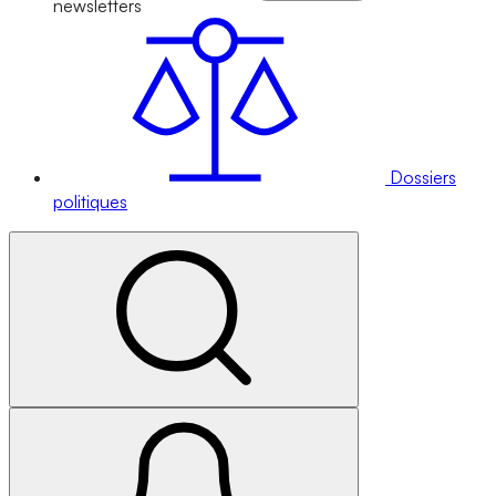
newsletters
Dossiers
politiques