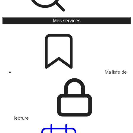
Mes services
Ma liste de
lecture