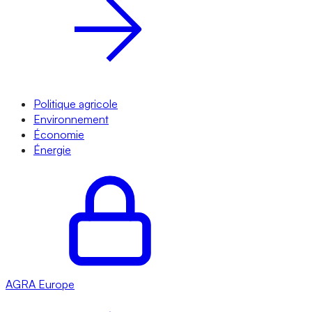
Politique agricole
Environnement
Économie
Énergie
AGRA
Europe