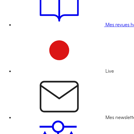
Mes revues 
Live
Mes newslett