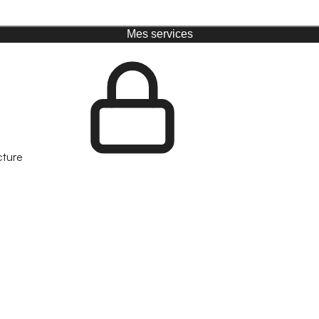
Mes services
cture