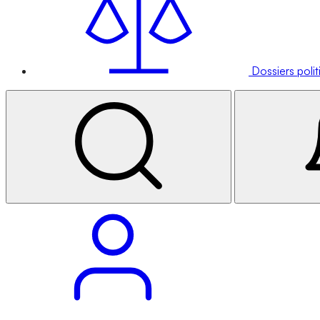
Dossiers poli