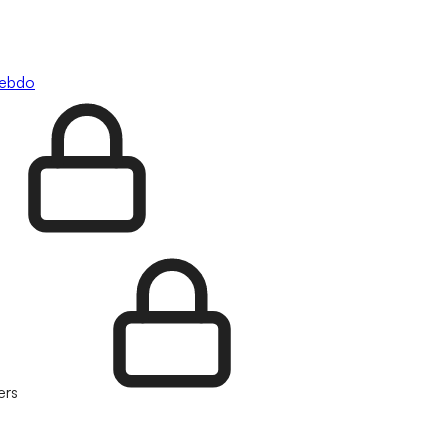
hebdo
ers