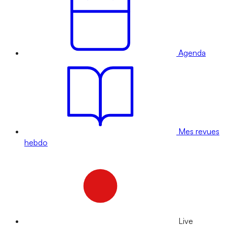
Agenda
Mes revues
hebdo
Live