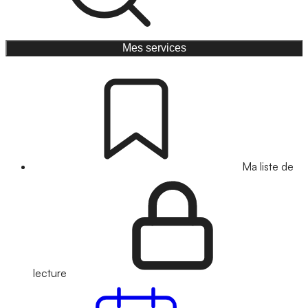
Mes services
Ma liste de
lecture