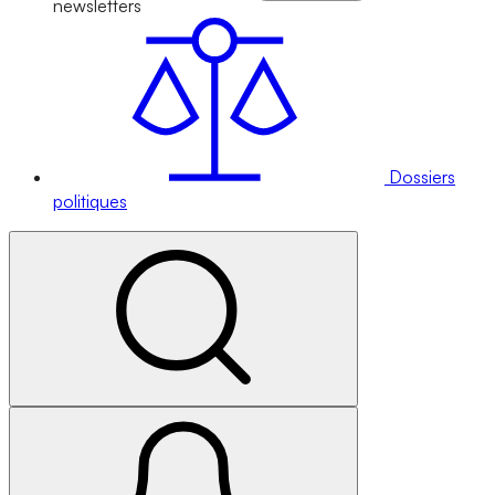
newsletters
Dossiers
politiques