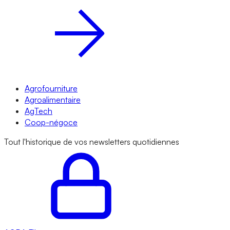
Agrofourniture
Agroalimentaire
AgTech
Coop-négoce
Tout l'historique de vos newsletters quotidiennes