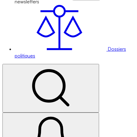
newsletters
Dossiers
politiques