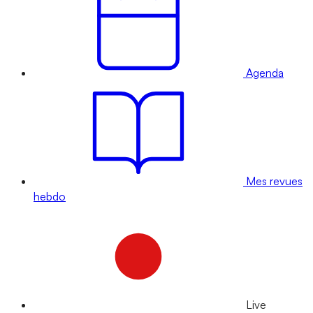
Agenda
Mes revues
hebdo
Live