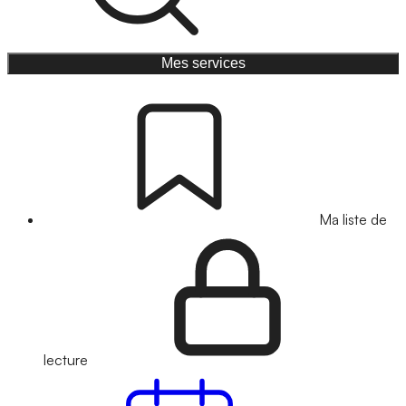
Mes services
Ma liste de
lecture