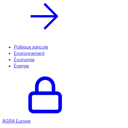
Politique agricole
Environnement
Économie
Énergie
AGRA
Europe