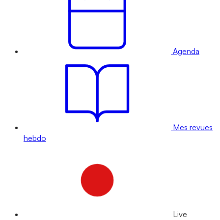
Agenda
Mes revues
hebdo
Live