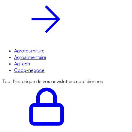
Agrofourniture
Agroalimentaire
AgTech
Coop-négoce
Tout l'historique de vos newsletters quotidiennes