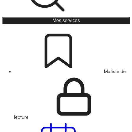
Mes services
Ma liste de
lecture