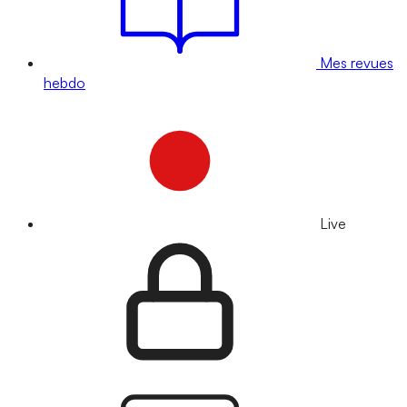
Mes revues
hebdo
Live