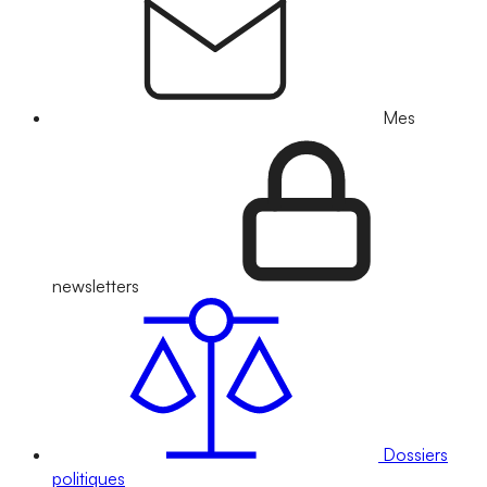
Mes
newsletters
Dossiers
politiques