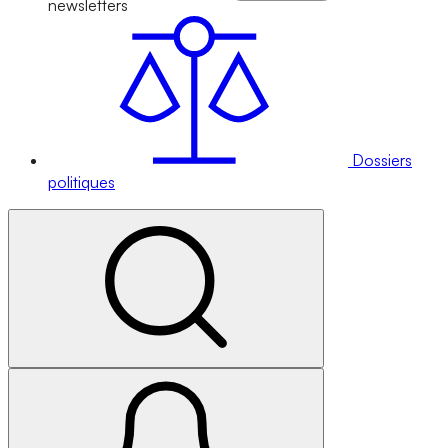
newsletters
Dossiers
politiques