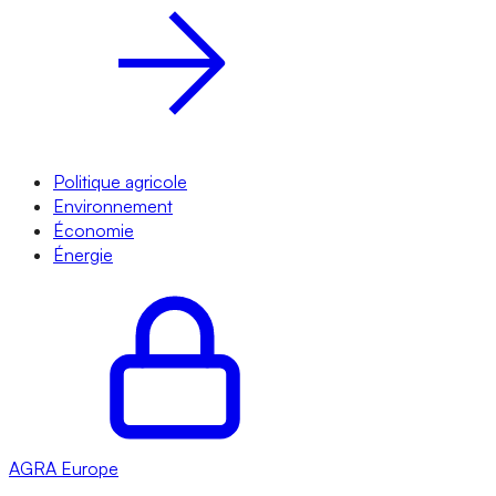
Politique agricole
Environnement
Économie
Énergie
AGRA
Europe