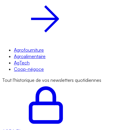
Agrofourniture
Agroalimentaire
AgTech
Coop-négoce
Tout l'historique de vos newsletters quotidiennes