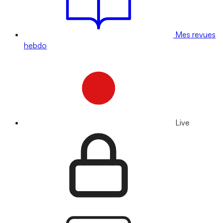
Mes revues
hebdo
Live