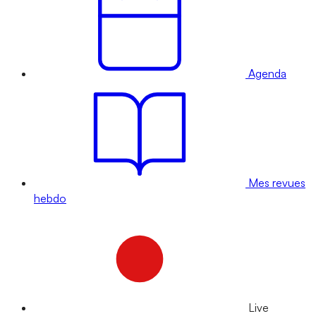
Agenda
Mes revues
hebdo
Live