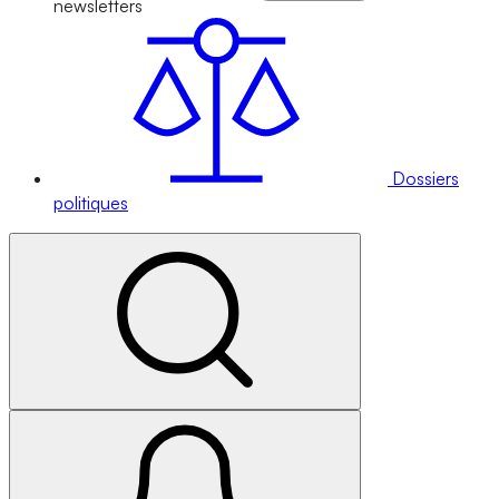
newsletters
Dossiers
politiques