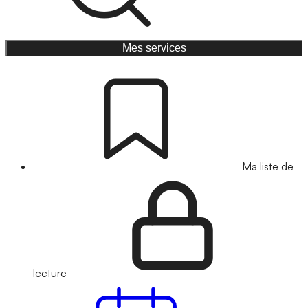
Mes services
Ma liste de
lecture