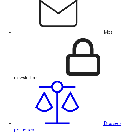
Mes
newsletters
Dossiers
politiques