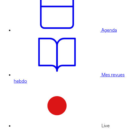
Agenda
Mes revues
hebdo
Live