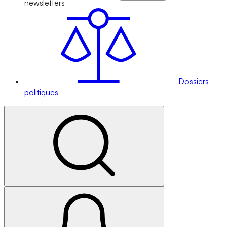
newsletters
Dossiers
politiques