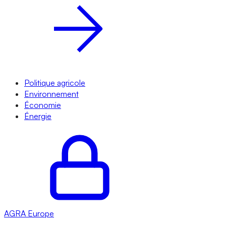
Politique agricole
Environnement
Économie
Énergie
AGRA
Europe