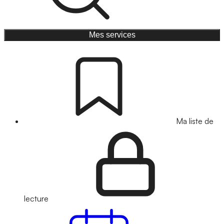
Mes services
Ma liste de
lecture