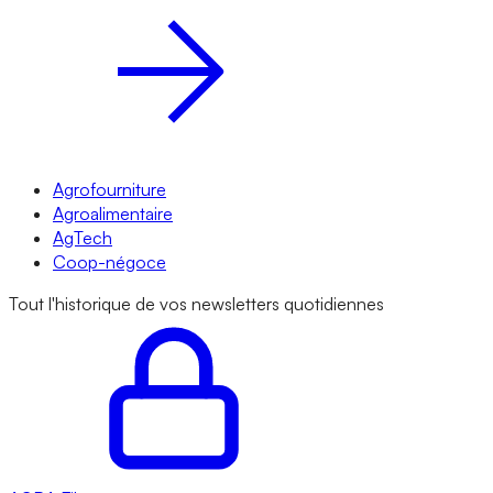
Agrofourniture
Agroalimentaire
AgTech
Coop-négoce
Tout l'historique de vos newsletters quotidiennes