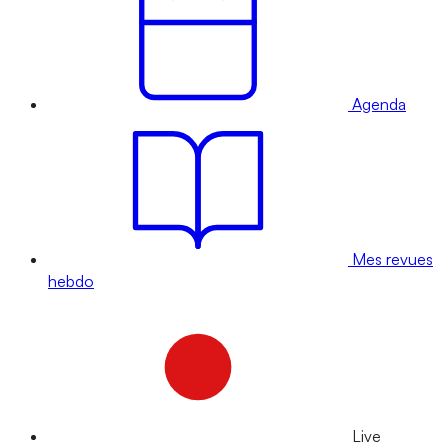
Agenda
Mes revues
hebdo
Live