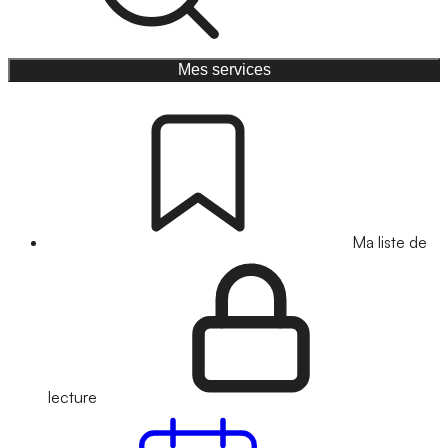
Mes services
Ma liste de
lecture