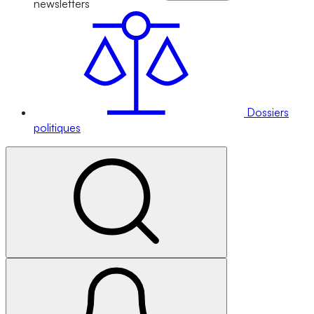
newsletters
Dossiers
politiques