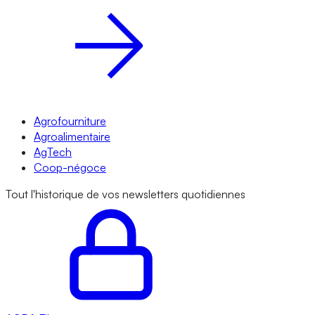
Agrofourniture
Agroalimentaire
AgTech
Coop-négoce
Tout l'historique de vos newsletters quotidiennes