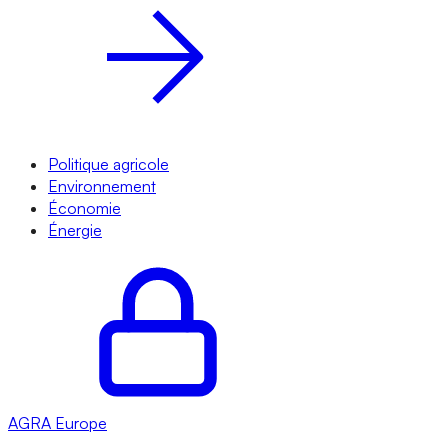
Politique agricole
Environnement
Économie
Énergie
AGRA
Europe