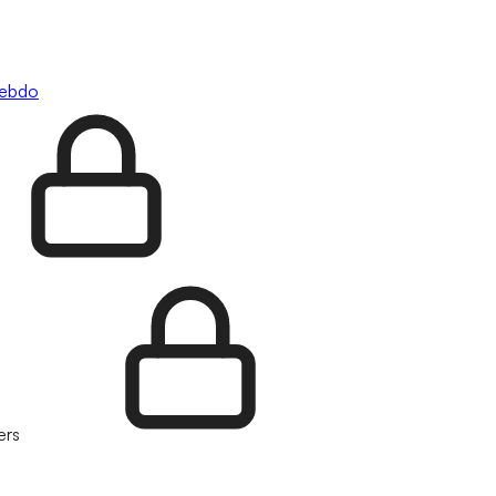
hebdo
ers