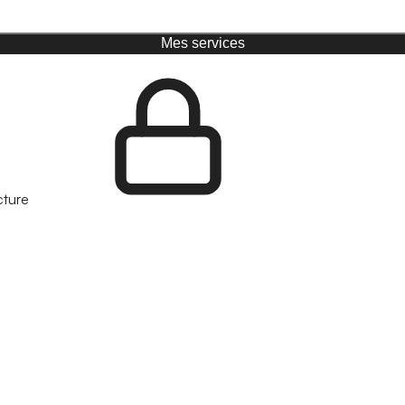
Mes services
cture