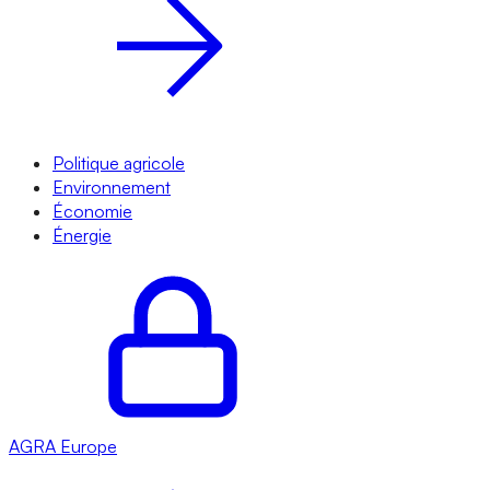
Politique agricole
Environnement
Économie
Énergie
AGRA
Europe