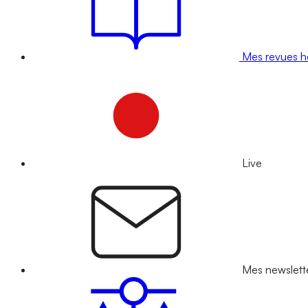
Mes revues 
Live
Mes newslett