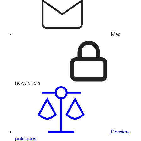
Mes
newsletters
Dossiers
politiques