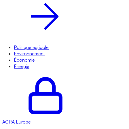
Politique agricole
Environnement
Économie
Énergie
AGRA
Europe