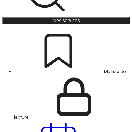
Mes services
Ma liste de
lecture