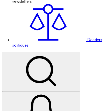
newsletters
Dossiers
politiques