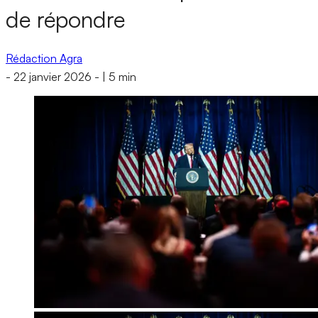
de répondre
Rédaction Agra
-
22 janvier 2026
-
|
5 min