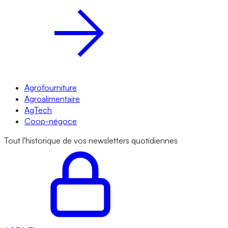
Agrofourniture
Agroalimentaire
AgTech
Coop-négoce
Tout l'historique de vos newsletters quotidiennes