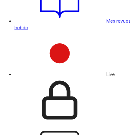
Mes revues
hebdo
Live