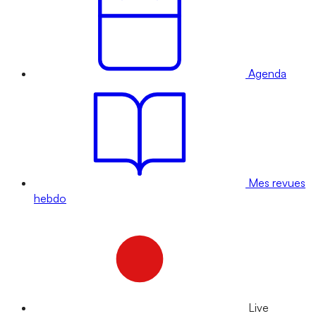
Agenda
Mes revues
hebdo
Live