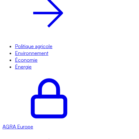
Politique agricole
Environnement
Économie
Énergie
AGRA
Europe