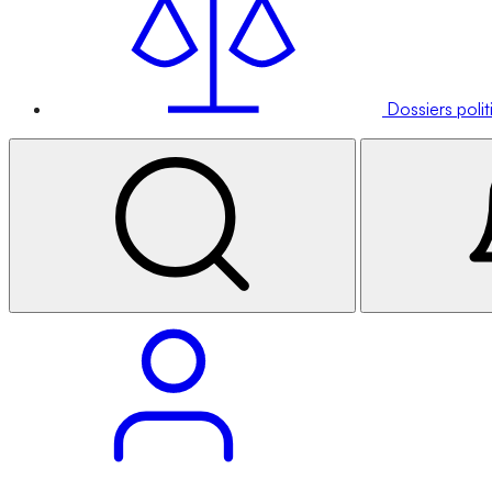
Dossiers poli