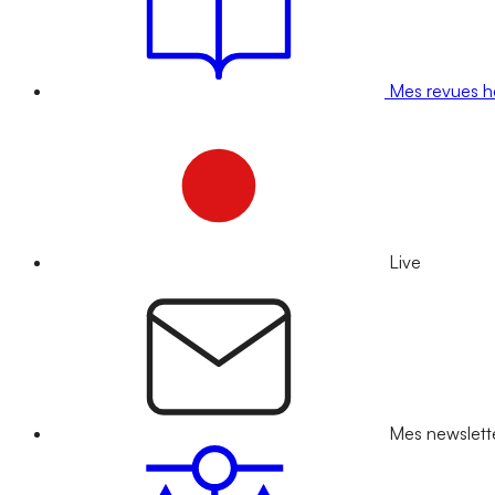
Mes revues 
Live
Mes newslett