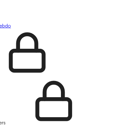
hebdo
ers