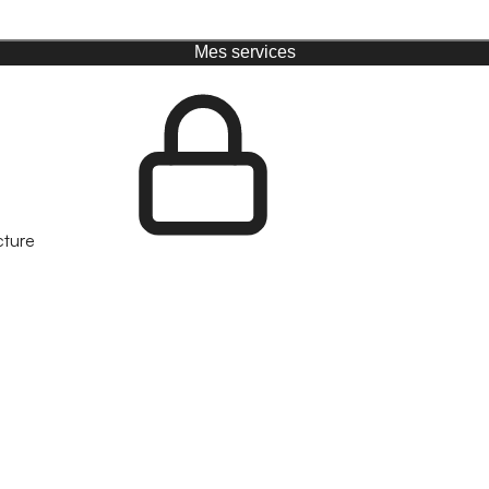
Mes services
cture