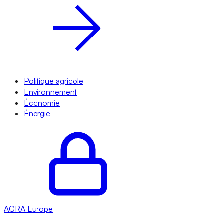
Politique agricole
Environnement
Économie
Énergie
AGRA
Europe