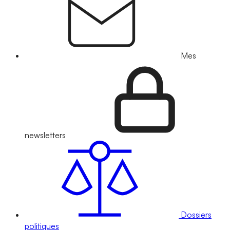
Mes
newsletters
Dossiers
politiques