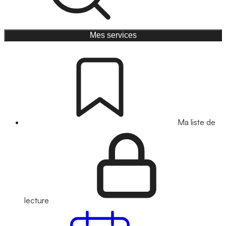
Mes services
Ma liste de
lecture