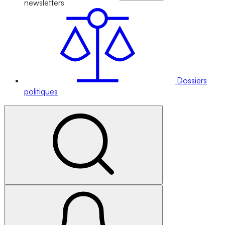
newsletters
Dossiers
politiques