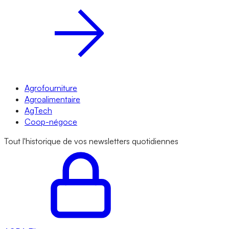
Agrofourniture
Agroalimentaire
AgTech
Coop-négoce
Tout l'historique de vos newsletters quotidiennes