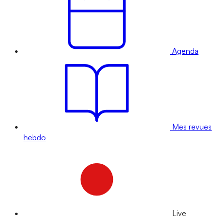
Agenda
Mes revues
hebdo
Live