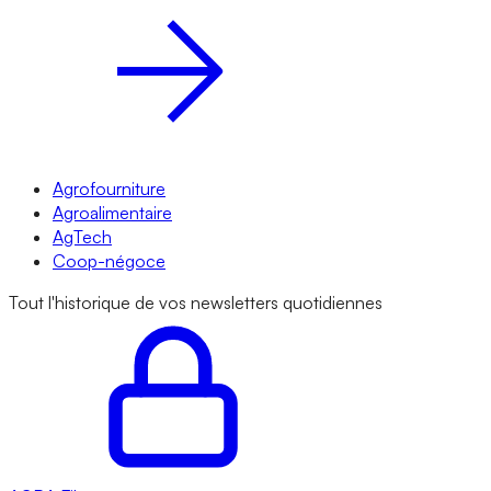
Agrofourniture
Agroalimentaire
AgTech
Coop-négoce
Tout l'historique de vos newsletters quotidiennes