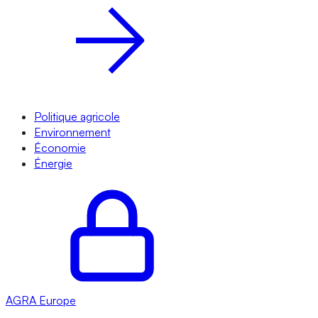
Politique agricole
Environnement
Économie
Énergie
AGRA
Europe