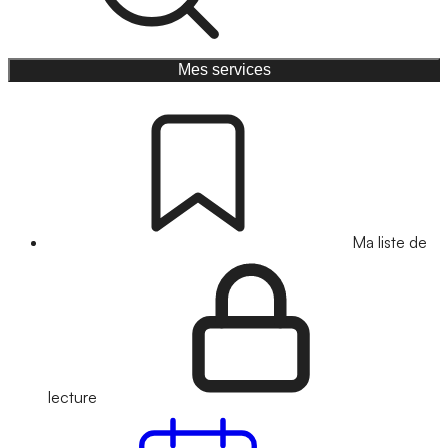
Mes services
Ma liste de
lecture