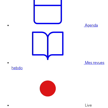
Agenda
Mes revues
hebdo
Live