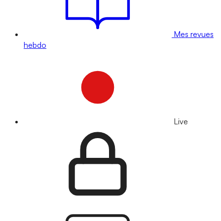
Mes revues
hebdo
Live