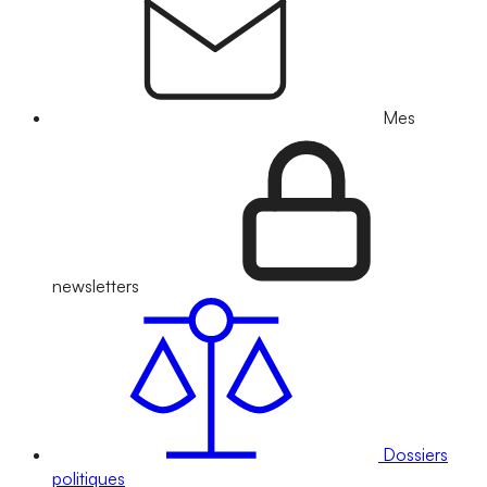
Mes
newsletters
Dossiers
politiques