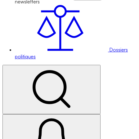
newsletters
Dossiers
politiques