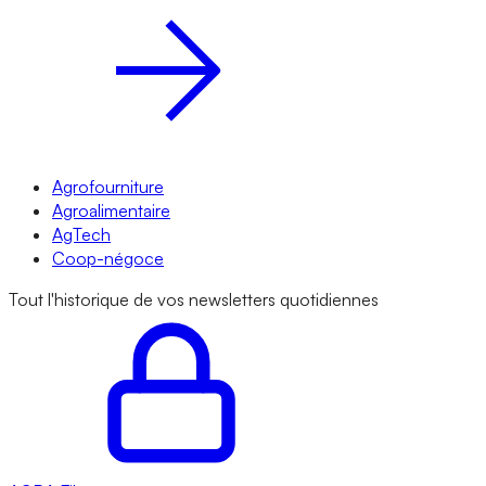
Agrofourniture
Agroalimentaire
AgTech
Coop-négoce
Tout l'historique de vos newsletters quotidiennes