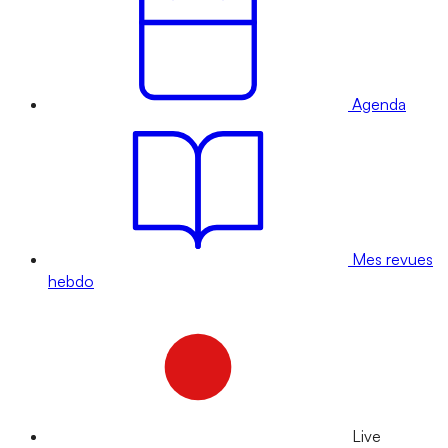
Agenda
Mes revues
hebdo
Live