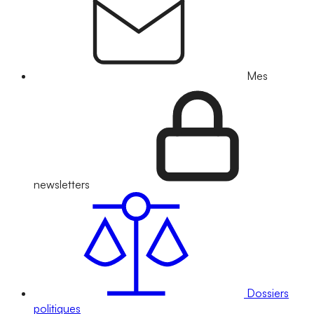
Mes
newsletters
Dossiers
politiques