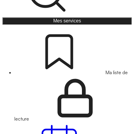
Mes services
Ma liste de
lecture