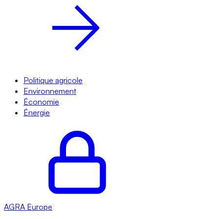
Politique agricole
Environnement
Économie
Énergie
AGRA
Europe