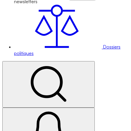
newsletters
Dossiers
politiques