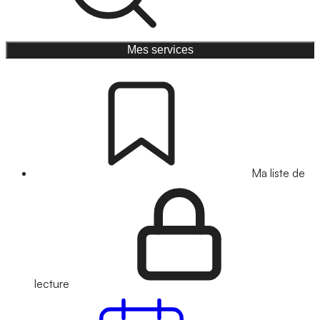
Mes services
Ma liste de
lecture