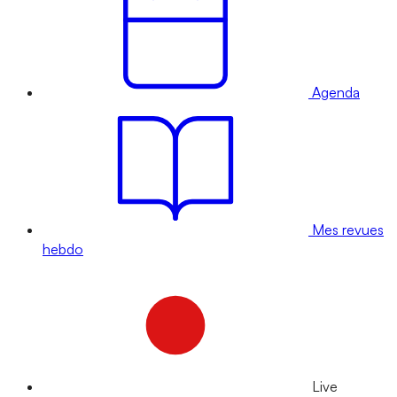
Agenda
Mes revues
hebdo
Live