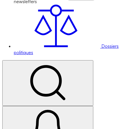
newsletters
Dossiers
politiques