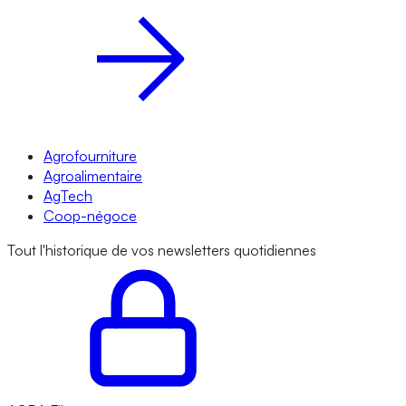
Agrofourniture
Agroalimentaire
AgTech
Coop-négoce
Tout l'historique de vos newsletters quotidiennes