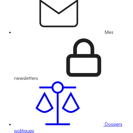
Mes
newsletters
Dossiers
politiques