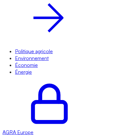
Politique agricole
Environnement
Économie
Énergie
AGRA
Europe