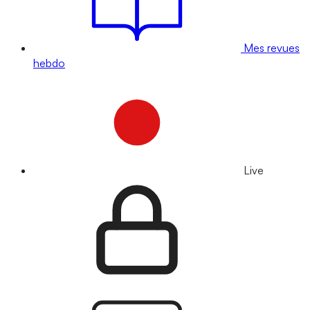
Mes revues
hebdo
Live