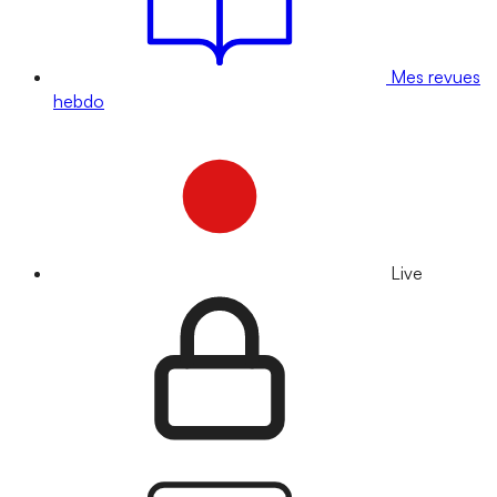
Mes revues
hebdo
Live