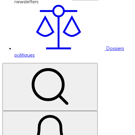
newsletters
Dossiers
politiques