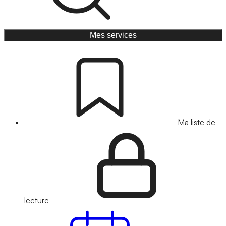
Mes services
Ma liste de
lecture