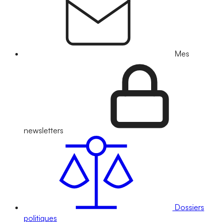
Mes
newsletters
Dossiers
politiques