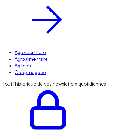
Agrofourniture
Agroalimentaire
AgTech
Coop-négoce
Tout l'historique de vos newsletters quotidiennes