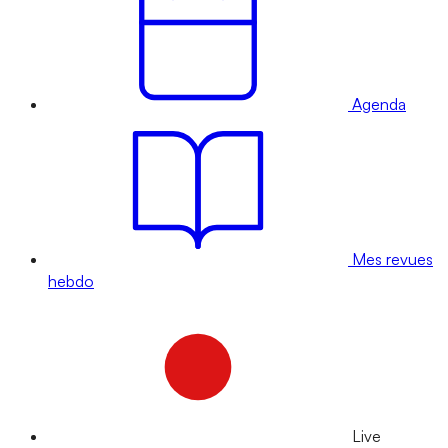
Agenda
Mes revues
hebdo
Live