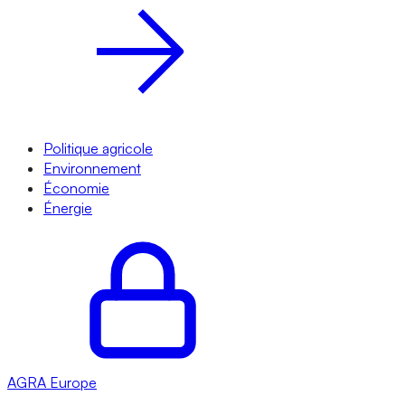
Politique agricole
Environnement
Économie
Énergie
AGRA
Europe