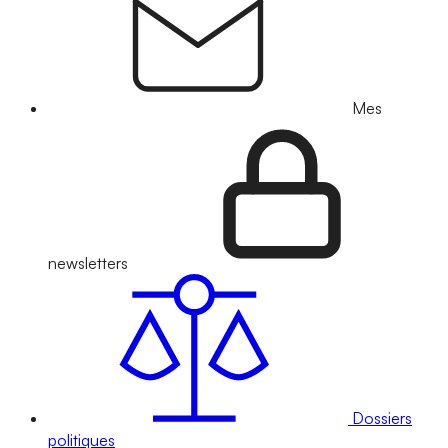
Mes
newsletters
Dossiers
politiques