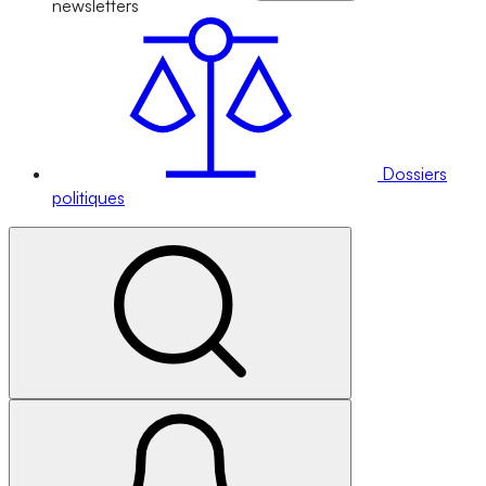
newsletters
Dossiers
politiques