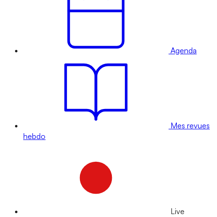
Agenda
Mes revues
hebdo
Live