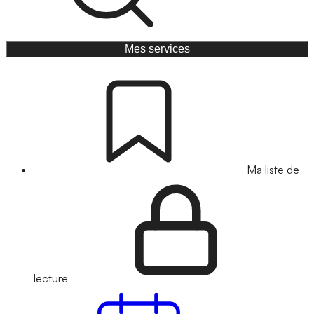
Mes services
Ma liste de
lecture