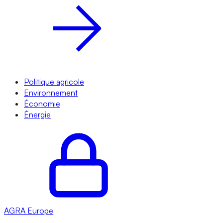
Politique agricole
Environnement
Économie
Énergie
AGRA
Europe