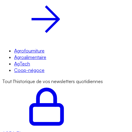
Agrofourniture
Agroalimentaire
AgTech
Coop-négoce
Tout l'historique de vos newsletters quotidiennes