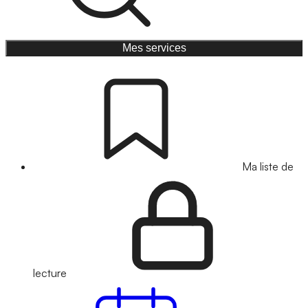
Mes services
Ma liste de
lecture