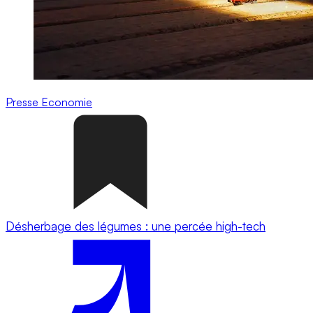
Presse
Economie
Désherbage des légumes : une percée high-tech