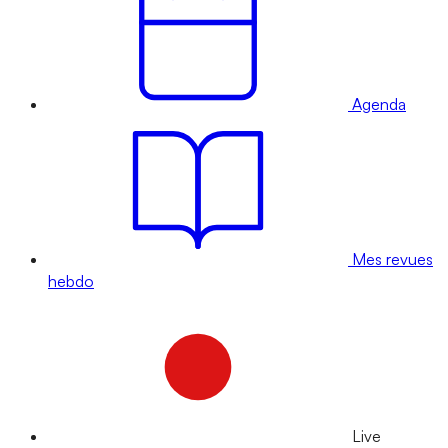
Agenda
Mes revues
hebdo
Live