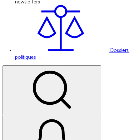
newsletters
Dossiers
politiques