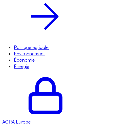
Politique agricole
Environnement
Économie
Énergie
AGRA
Europe