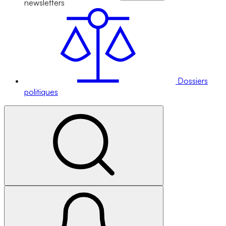
newsletters
Dossiers
politiques