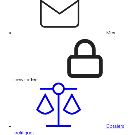
Mes
newsletters
Dossiers
politiques