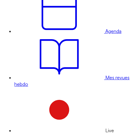
Agenda
Mes revues
hebdo
Live