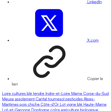
LinkedIn
X.com
Copier le
lien
Loire
cultures
blé tendre
Indre-et-Loire
Marne
Corse-du-Sud
Meuse
assolement
Cantal
tournesol
pesticides
Alpes-
Maritimes
pois chiche
Côte-d'Or
Lot
vigne
blé
Haute-Marne
Lot-et-Garonne
Dordogne
colza
agriculture biologique