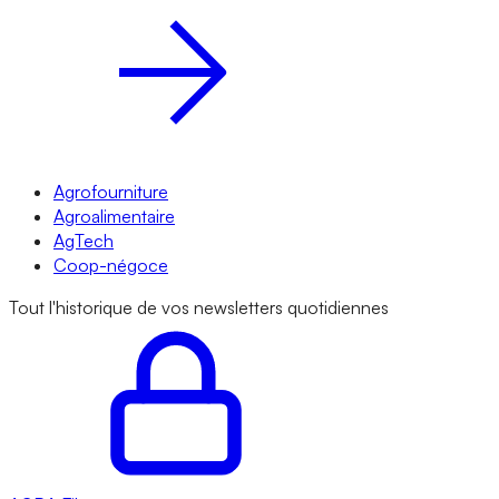
Agrofourniture
Agroalimentaire
AgTech
Coop-négoce
Tout l'historique de vos newsletters quotidiennes