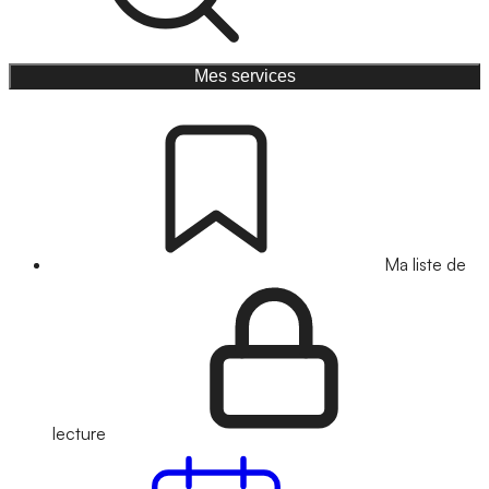
Mes services
Ma liste de
lecture