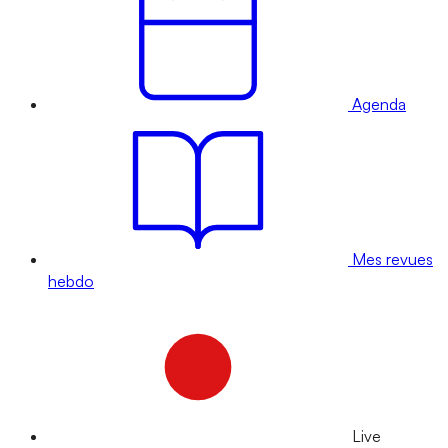
Agenda
Mes revues
hebdo
Live