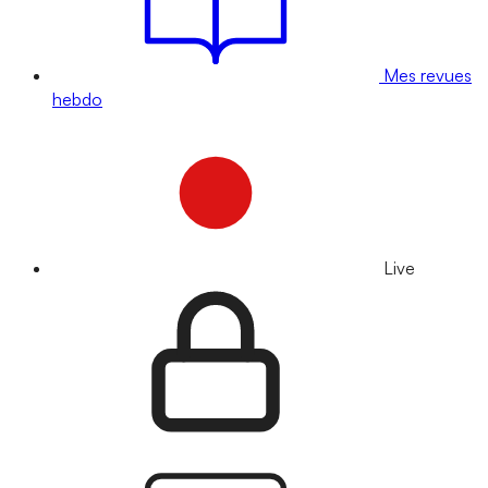
Mes revues
hebdo
Live