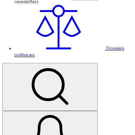
newsletters
Dossiers
politiques