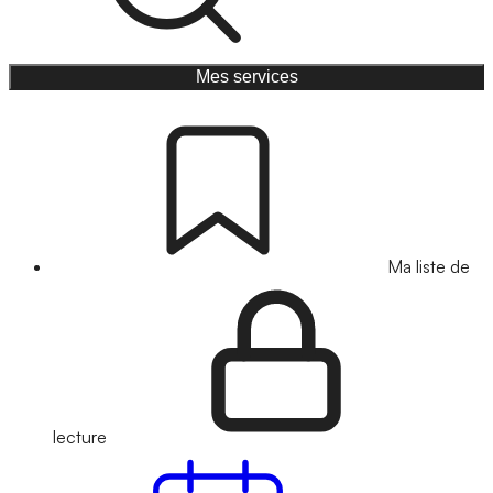
Mes services
Ma liste de
lecture