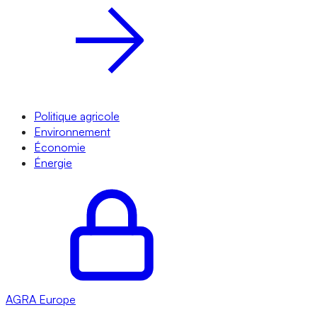
Politique agricole
Environnement
Économie
Énergie
AGRA
Europe