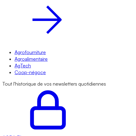
Agrofourniture
Agroalimentaire
AgTech
Coop-négoce
Tout l'historique de vos newsletters quotidiennes