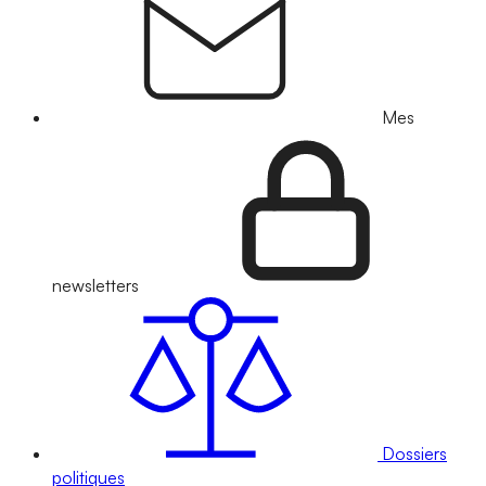
Mes
newsletters
Dossiers
politiques