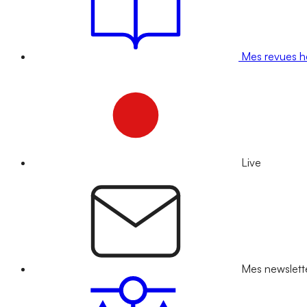
Mes revues 
Live
Mes newslett