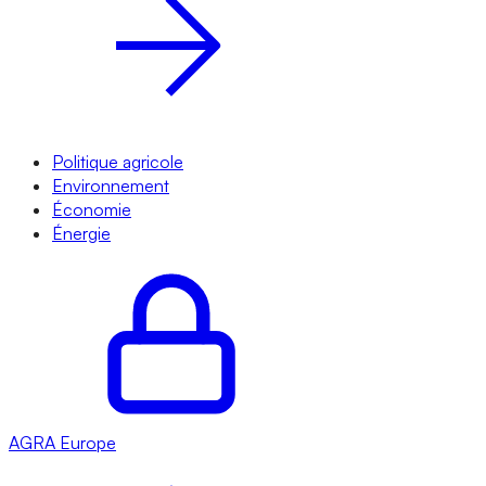
Politique agricole
Environnement
Économie
Énergie
AGRA
Europe