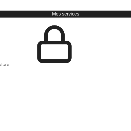
Mes services
cture