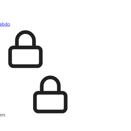
hebdo
ers