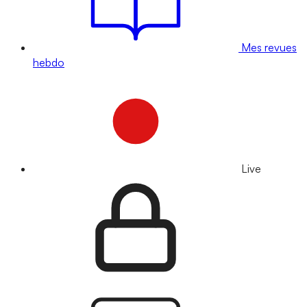
Mes revues
hebdo
Live