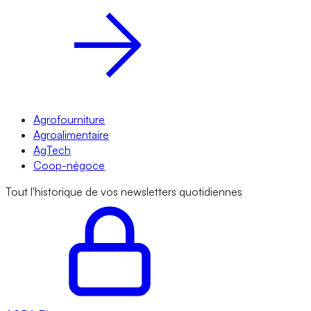
Agrofourniture
Agroalimentaire
AgTech
Coop-négoce
Tout l'historique de vos newsletters quotidiennes