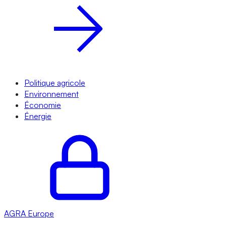
Politique agricole
Environnement
Économie
Énergie
AGRA
Europe