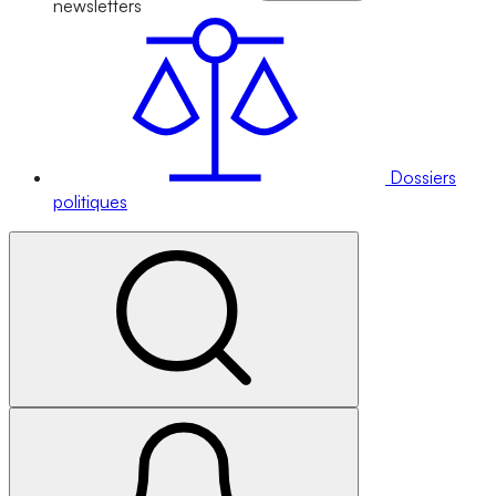
newsletters
Dossiers
politiques