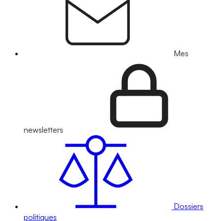
Mes
newsletters
Dossiers
politiques