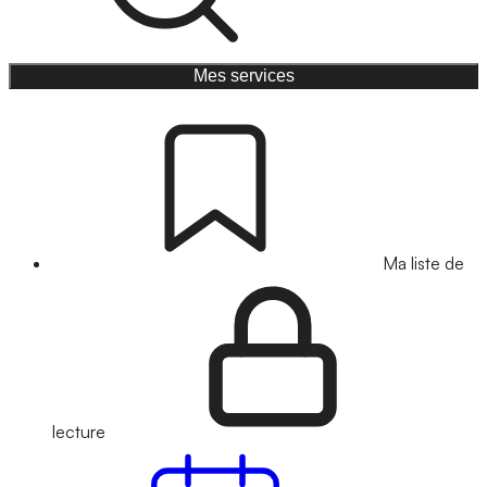
Mes services
Ma liste de
lecture