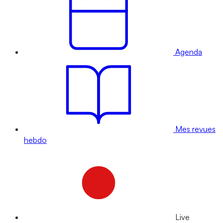
Agenda
Mes revues
hebdo
Live