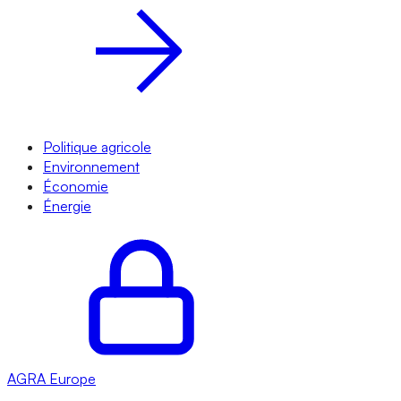
Politique agricole
Environnement
Économie
Énergie
AGRA
Europe