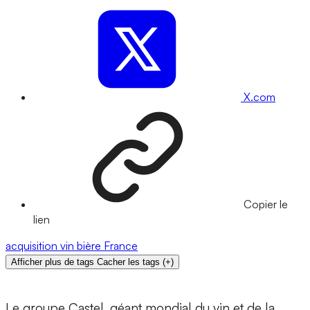
X.com
Copier le
lien
acquisition
vin
bière
France
Afficher plus de tags
Cacher les tags
(
+
)
Le groupe Castel, géant mondial du vin et de la