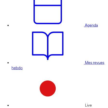
Agenda
Mes revues
hebdo
Live