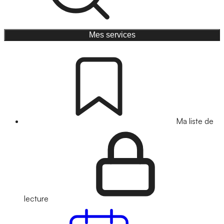
Mes services
Ma liste de
lecture