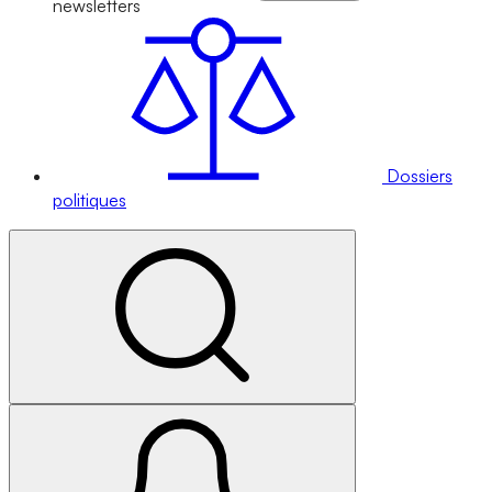
newsletters
Dossiers
politiques