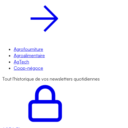
Agrofourniture
Agroalimentaire
AgTech
Coop-négoce
Tout l'historique de vos newsletters quotidiennes