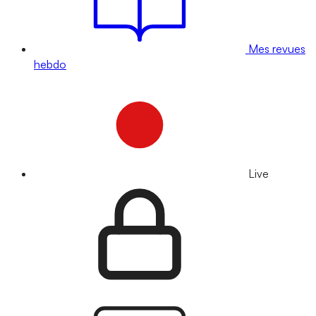
Mes revues
hebdo
Live