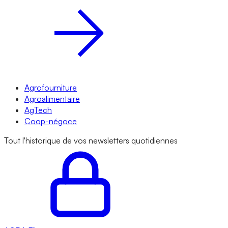
Agrofourniture
Agroalimentaire
AgTech
Coop-négoce
Tout l'historique de vos newsletters quotidiennes