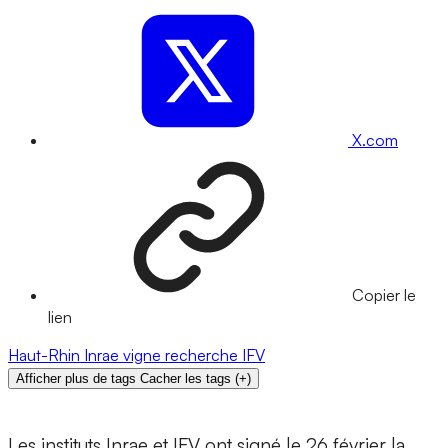
X.com
Copier le
lien
Haut-Rhin
Inrae
vigne
recherche
IFV
Afficher plus de tags
Cacher les tags
(
+
)
Les instituts Inrae et IFV ont signé le 26 février la