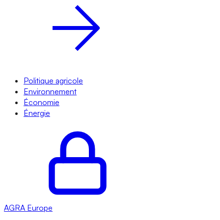
Politique agricole
Environnement
Économie
Énergie
AGRA
Europe