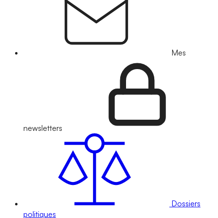
Mes
newsletters
Dossiers
politiques