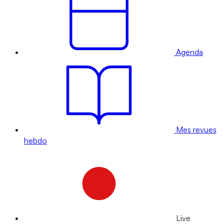
Agenda
Mes revues
hebdo
Live