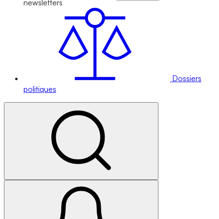
newsletters
Dossiers
politiques