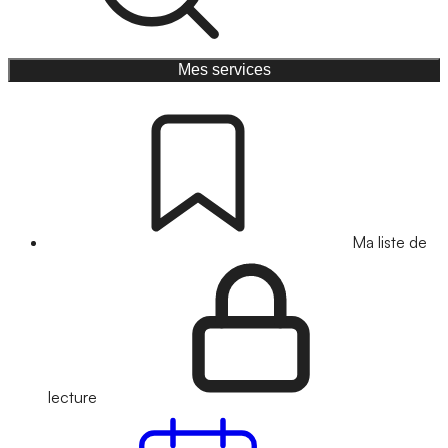
Mes services
Ma liste de
lecture