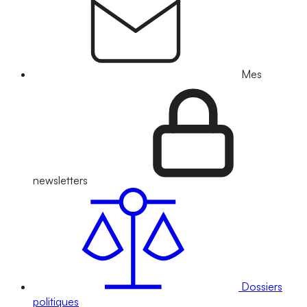
Mes
newsletters
Dossiers
politiques