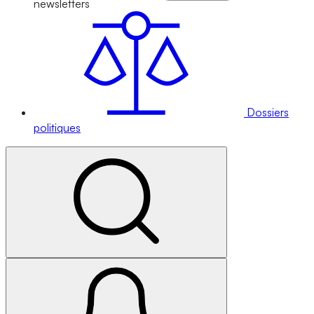
newsletters
Dossiers
politiques