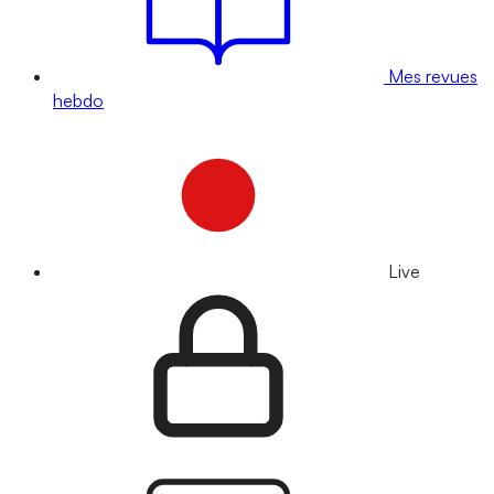
Mes revues
hebdo
Live