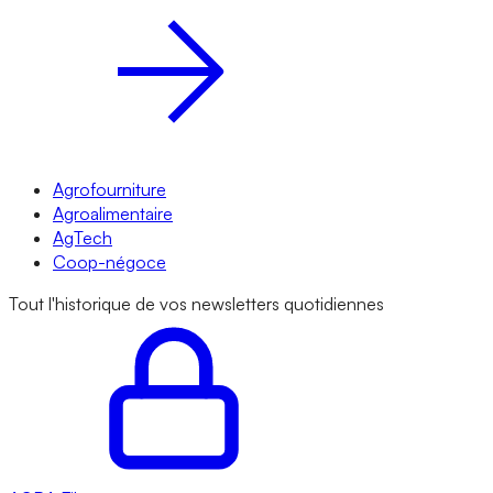
Agrofourniture
Agroalimentaire
AgTech
Coop-négoce
Tout l'historique de vos newsletters quotidiennes