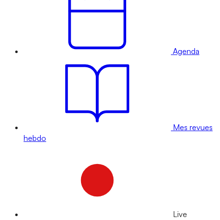
Agenda
Mes revues
hebdo
Live