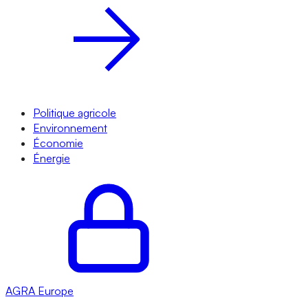
Politique agricole
Environnement
Économie
Énergie
AGRA
Europe