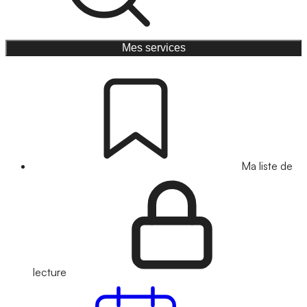
Mes services
Ma liste de
lecture