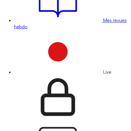
Mes revues
hebdo
Live