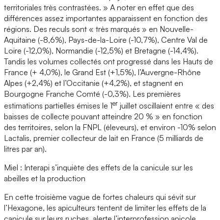
territoriales très contrastées. » A noter en effet que des
différences assez importantes apparaissent en fonction des
régions. Des reculs sont « très marqués » en Nouvelle-
Aquitaine (-8,6%), Pays-de-la-Loire (-10,7%), Centre Val de
Loire (-12,0%), Normandie (-12,5%) et Bretagne (-14,4%).
Tandis les volumes collectés ont progressé dans les Hauts de
France (+ 4,0%), le Grand Est (+1,5%), l’Auvergne-Rhône
Alpes (+2,4%) et l’Occitanie (+4,2%), et stagnent en
Bourgogne Franche Comté (-0,3%). Les premières
er
estimations partielles émises le 1
juillet oscillaient entre « des
baisses de collecte pouvant atteindre 20 % » en fonction
des territoires, selon la FNPL (éleveurs), et environ -10% selon
Lactalis, premier collecteur de lait en France (5 milliards de
litres par an).
Miel : Interapi s’inquiète des effets de la canicule sur les
abeilles et la production
En cette troisième vague de fortes chaleurs qui sévit sur
l’Hexagone, les apiculteurs tentent de limiter les effets de la
canicule sur leurs ruches, alerte l’interprofession apicole