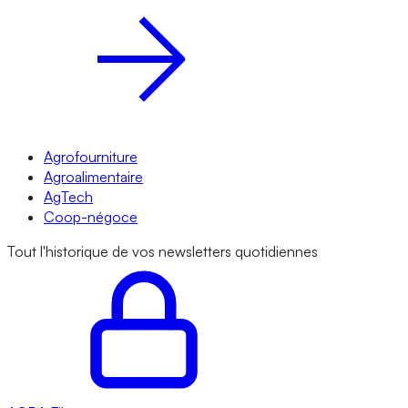
Agrofourniture
Agroalimentaire
AgTech
Coop-négoce
Tout l'historique de vos newsletters quotidiennes