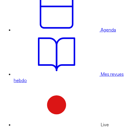
Agenda
Mes revues
hebdo
Live