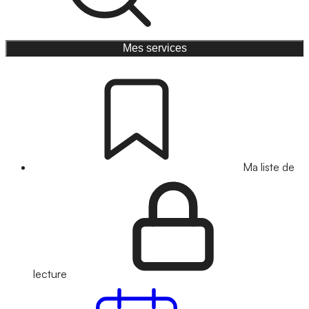
Mes services
Ma liste de
lecture