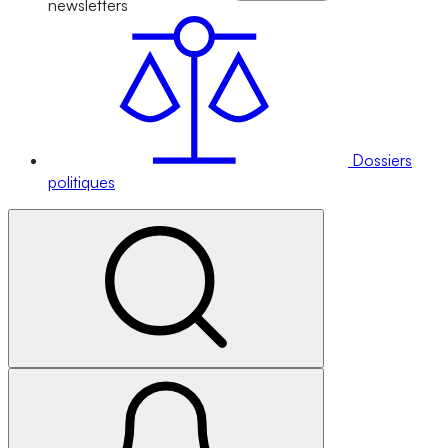
newsletters
Dossiers
politiques