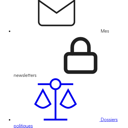
Mes
newsletters
Dossiers
politiques