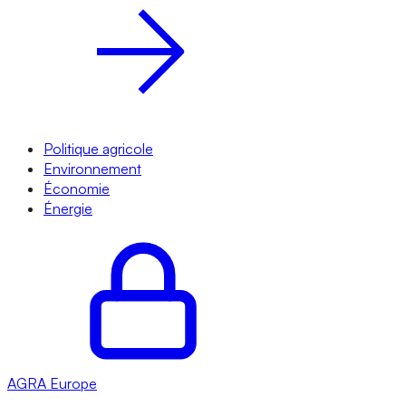
Politique agricole
Environnement
Économie
Énergie
AGRA
Europe