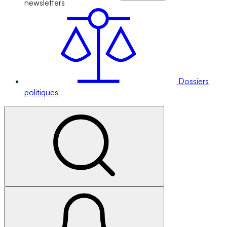
newsletters
Dossiers
politiques