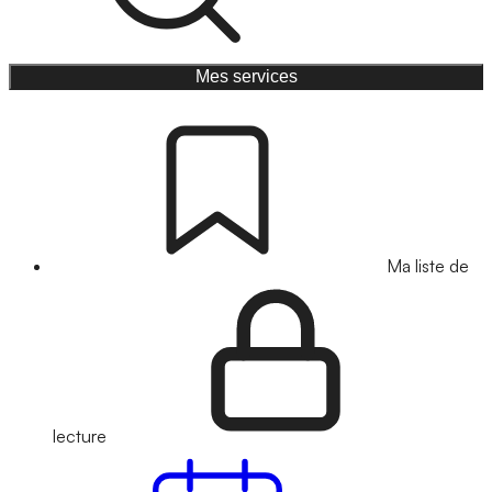
Mes services
Ma liste de
lecture