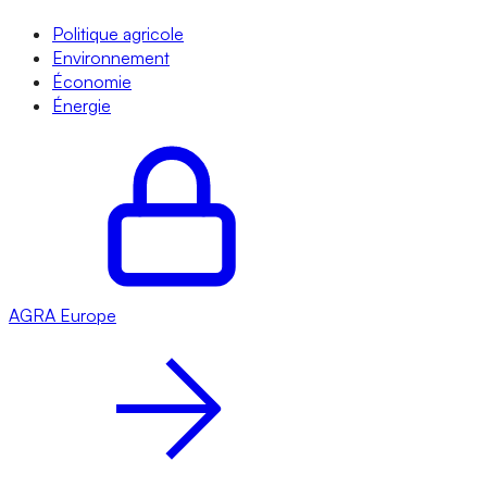
Politique agricole
Environnement
Économie
Énergie
AGRA
Europe