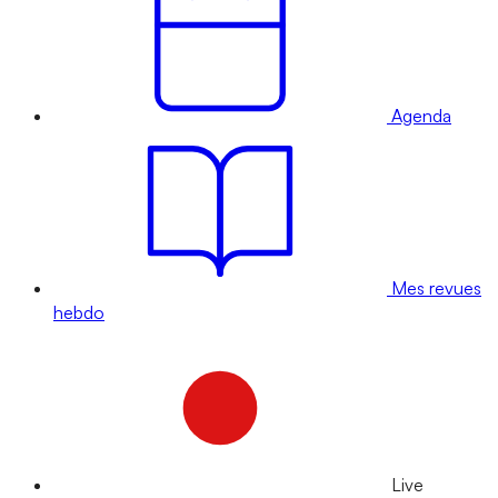
Agenda
Mes revues
hebdo
Live