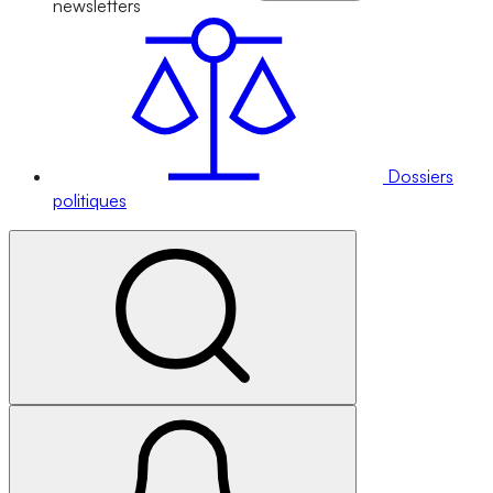
newsletters
Dossiers
politiques