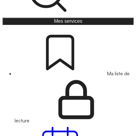
Mes services
Ma liste de
lecture