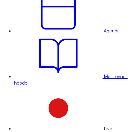
Agenda
Mes revues
hebdo
Live