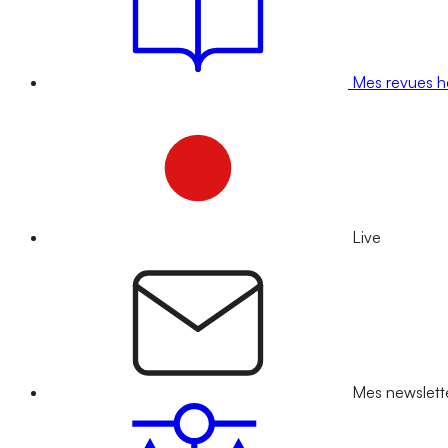
Mes revues 
Live
Mes newslett