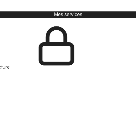
Mes services
cture