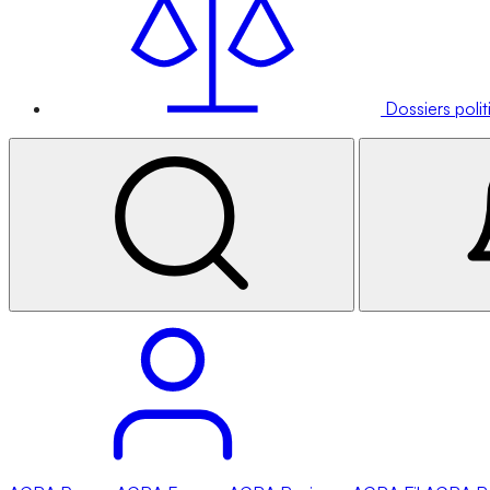
Dossiers poli