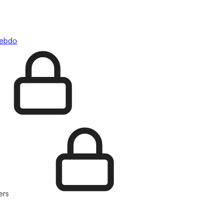
hebdo
ers