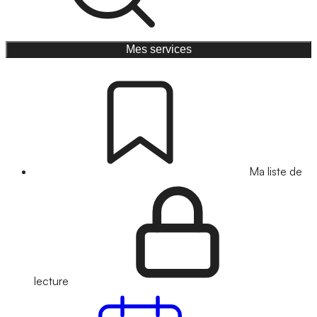
Mes services
Ma liste de
lecture