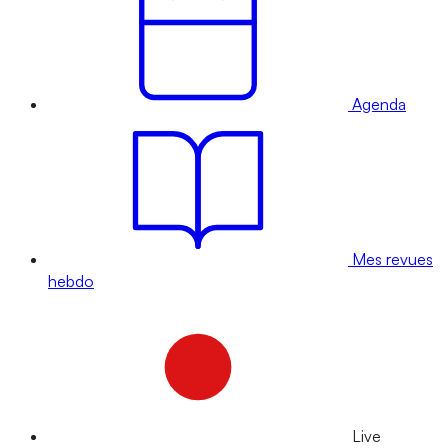
Agenda
Mes revues
hebdo
Live