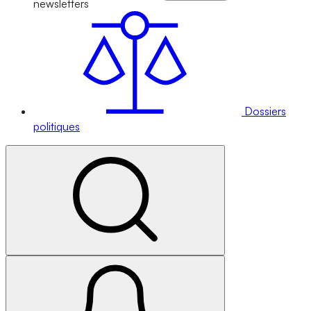
newsletters
Dossiers
politiques