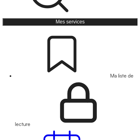
Mes services
Ma liste de
lecture