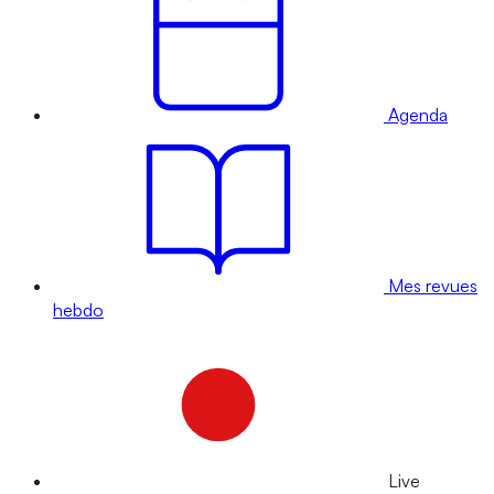
Agenda
Mes revues
hebdo
Live