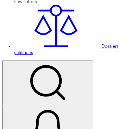
newsletters
Dossiers
politiques