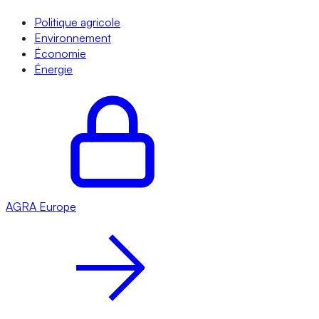
Politique agricole
Environnement
Économie
Énergie
AGRA
Europe