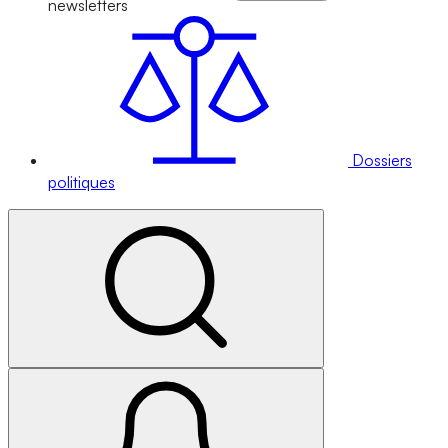
newsletters
Dossiers
politiques