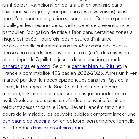
justifiée par l’«amélioration de la situation sanitaire dans
l'avifaune sauvage» (y compris dans les pays voisins), ainsi
que «l'absence de migration saisonnière». Ce texte permet
d’«alléger les mesures de surveillance et de prévention»: en
particulier, l’obligation de mise à l’abri dans certaines zones à
risque est levée. Toutefois, des mesures d’initiative
professionnelle subsistent dans les 45 communes les plus
denses en canards des Pays de la Loire (arrêt des mises en
place depuis le 3 juillet et jusqu’à la vaccination, pour les
canards gras
et
à rôtir
). Selon le
dernier bilan au 9 juillet
, la
France a comptabilisé 402 cas en 2022-2023. Après un hiver
marqué par des flambées épizootiques dans les Pays de la
Loire, la Bretagne (et le Sud-Ouest dans une moindre
mesure), la France était repassée en risque «modéré» fin
avril. Quelques jours plus tard, l’influenza aviaire faisait un
retour fracassant dans le Gers. Devant l’endémisation en
cours de la maladie, les pouvoirs publics comptent lancer une
campagne de vaccination
en octobre; son annonce formelle
est attendue
dans les prochains jours
.