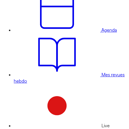
Agenda
Mes revues
hebdo
Live