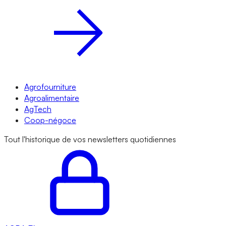
Agrofourniture
Agroalimentaire
AgTech
Coop-négoce
Tout l'historique de vos newsletters quotidiennes