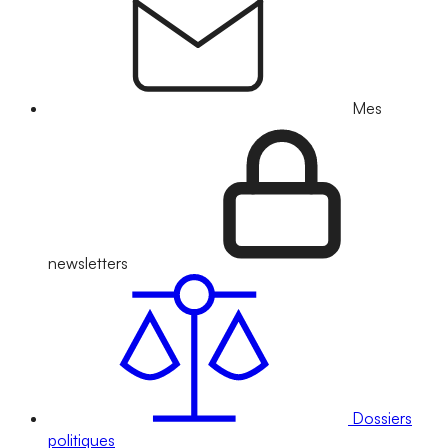
Mes
newsletters
Dossiers
politiques