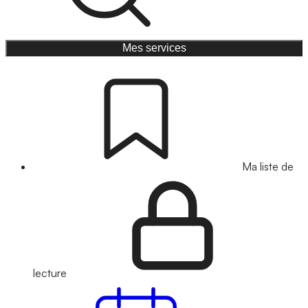
Mes services
Ma liste de
lecture