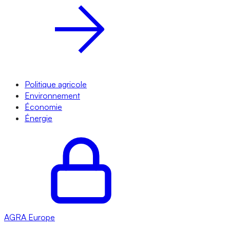
Politique agricole
Environnement
Économie
Énergie
AGRA
Europe