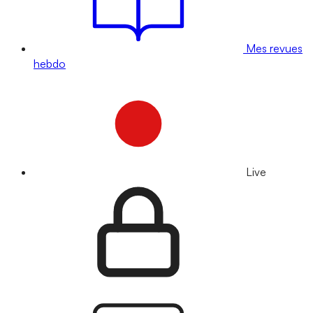
Mes revues
hebdo
Live