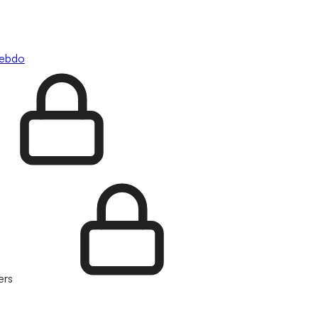
hebdo
ers