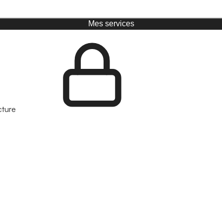
Mes services
cture