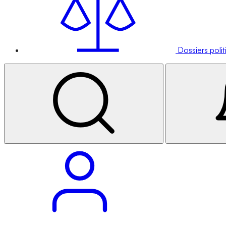
Dossiers poli