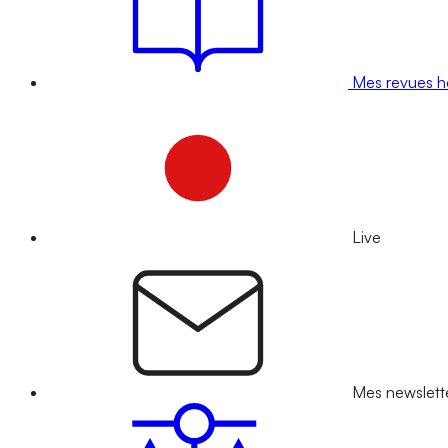
Mes revues 
Live
Mes newslett