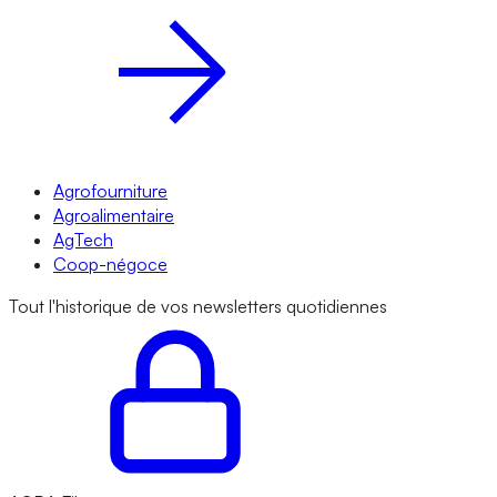
Agrofourniture
Agroalimentaire
AgTech
Coop-négoce
Tout l'historique de vos newsletters quotidiennes