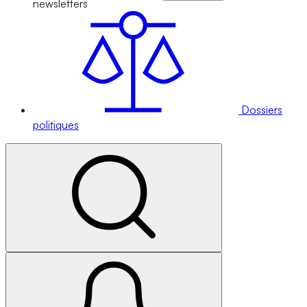
newsletters
Dossiers
politiques