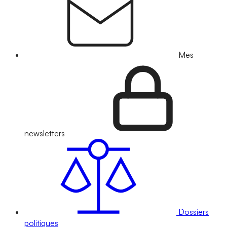
Mes
newsletters
Dossiers
politiques