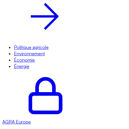
Politique agricole
Environnement
Économie
Énergie
AGRA
Europe