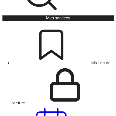
Mes services
Ma liste de
lecture