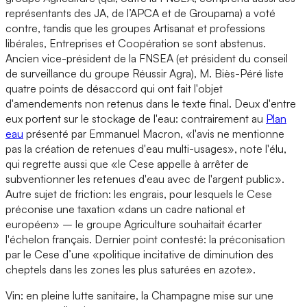
représentants des JA, de l’APCA et de Groupama) a voté
contre, tandis que les groupes Artisanat et professions
libérales, Entreprises et Coopération se sont abstenus.
Ancien vice-président de la FNSEA (et président du conseil
de surveillance du groupe Réussir Agra), M. Biès-Péré liste
quatre points de désaccord qui ont fait l'objet
d'amendements non retenus dans le texte final. Deux d'entre
eux portent sur le stockage de l'eau: contrairement au
Plan
eau
présenté par Emmanuel Macron, «l'avis ne mentionne
pas la création de retenues d'eau multi-usages», note l'élu,
qui regrette aussi que «le Cese appelle à arrêter de
subventionner les retenues d'eau avec de l'argent public».
Autre sujet de friction: les engrais, pour lesquels le Cese
préconise une taxation «dans un cadre national et
européen» – le groupe Agriculture souhaitait écarter
l'échelon français. Dernier point contesté: la préconisation
par le Cese d’une «politique incitative de diminution des
cheptels dans les zones les plus saturées en azote».
Vin: en pleine lutte sanitaire, la Champagne mise sur une