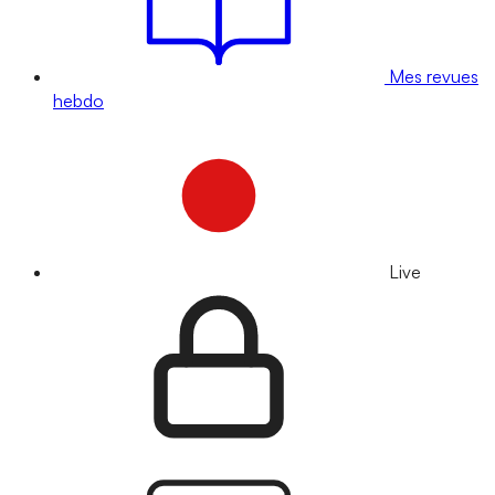
Mes revues
hebdo
Live