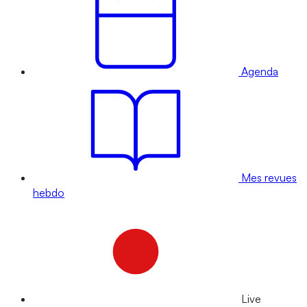
Agenda
Mes revues
hebdo
Live