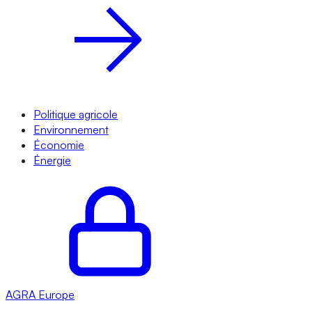
Politique agricole
Environnement
Économie
Énergie
AGRA
Europe