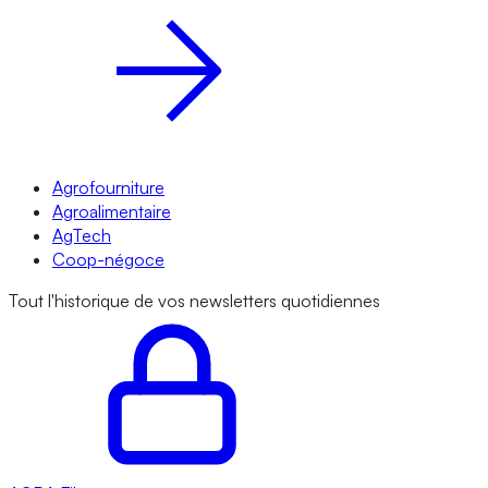
Agrofourniture
Agroalimentaire
AgTech
Coop-négoce
Tout l'historique de vos newsletters quotidiennes