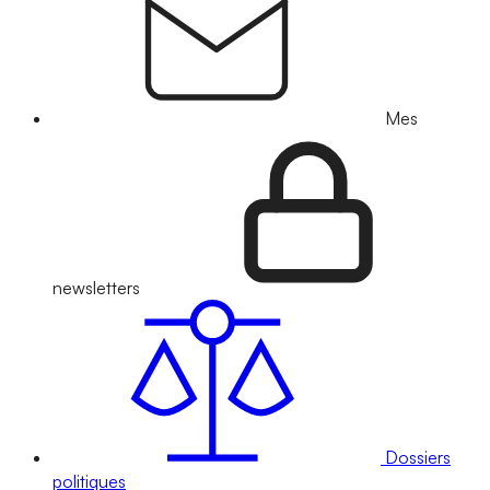
Mes
newsletters
Dossiers
politiques