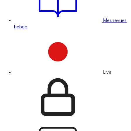
Mes revues
hebdo
Live