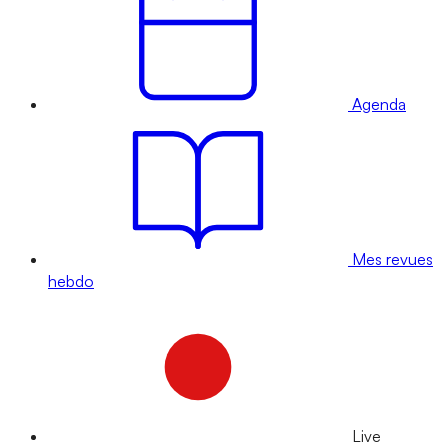
Agenda
Mes revues
hebdo
Live