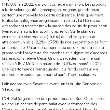
(+10,8%) en 2022, dans un contexte d’inflation. Les produits
à forte valeur ajoutée (champagne, cognac, grands crus)
portent une nouvelle fois cette croissance. Mais quasiment
toutes les catégories progressent en valeur. La filière a su
«absorber et transmettre» la hausse des coûts de production
(verre, aluminium, transport), d’après lui. Sur le plan des
volumes, les vins reculent (-6,6%) quand les spiritueux
atteignent un pic (+2,2%). «75% de nos exportations se font
en dehors de l'Union européenne, ce qui doit nous inciter à
promouvoir l'ouverture des marchés et la signature d'accords
bilatéraux», a relevé César Giron. L'excédent commercial
s'élève à 15,7 Mrd€, en hausse de 10,3% comparé à 2021.
Une «performance remarquable», qui fait du secteur «le
deuxième excédent commercial après l'aéronautique».
Lait: accord avec Savencia avant l’arrêt du site Danone de
Villecomtal
L’OP Sol (organisation des producteurs du Sud-Ouest laitier)
a signé un accord de partenariat avec la fromagerie des
Chaumes de Jurançon (Pyrénées-Atlantiques), filiale du