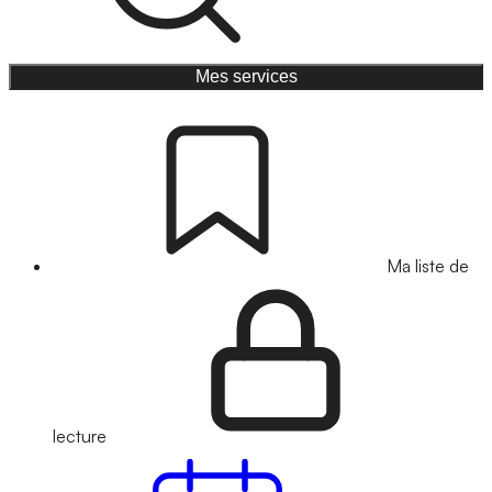
Mes services
Ma liste de
lecture