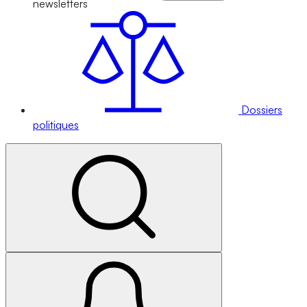
newsletters
Dossiers
politiques