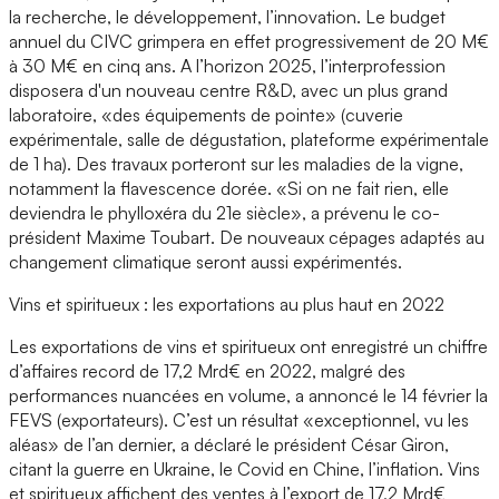
la recherche, le développement, l’innovation. Le budget
annuel du CIVC grimpera en effet progressivement de 20 M€
à 30 M€ en cinq ans. A l’horizon 2025, l’interprofession
disposera d'un nouveau centre R&D, avec un plus grand
laboratoire, «des équipements de pointe» (cuverie
expérimentale, salle de dégustation, plateforme expérimentale
de 1 ha). Des travaux porteront sur les maladies de la vigne,
notamment la flavescence dorée. «Si on ne fait rien, elle
deviendra le phylloxéra du 21e siècle», a prévenu le co-
président Maxime Toubart. De nouveaux cépages adaptés au
changement climatique seront aussi expérimentés.
Vins et spiritueux : les exportations au plus haut en 2022
Les exportations de vins et spiritueux ont enregistré un chiffre
d’affaires record de 17,2 Mrd€ en 2022, malgré des
performances nuancées en volume, a annoncé le 14 février la
FEVS (exportateurs). C’est un résultat «exceptionnel, vu les
aléas» de l’an dernier, a déclaré le président César Giron,
citant la guerre en Ukraine, le Covid en Chine, l’inflation. Vins
et spiritueux affichent des ventes à l’export de 17,2 Mrd€