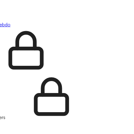
hebdo
ers