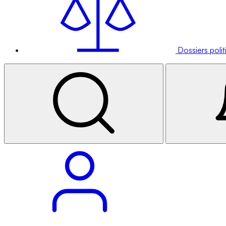
Dossiers poli