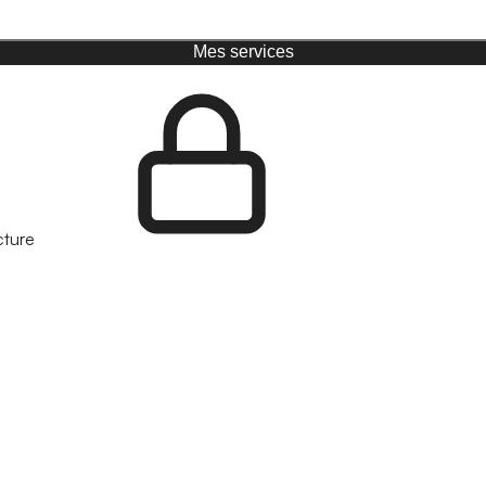
Mes services
cture