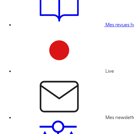
Mes revues 
Live
Mes newslett