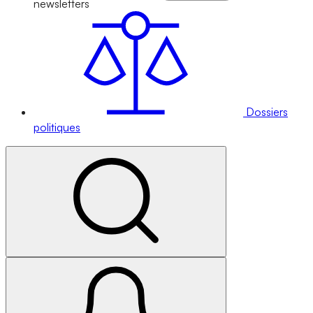
newsletters
Dossiers
politiques