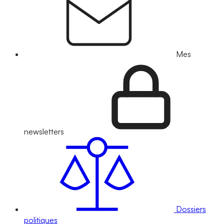
Mes
newsletters
Dossiers
politiques