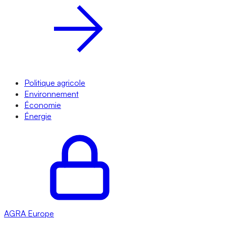
Politique agricole
Environnement
Économie
Énergie
AGRA
Europe