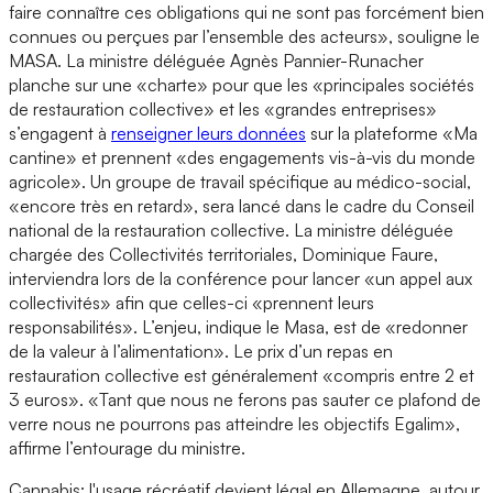
faire connaître ces obligations qui ne sont pas forcément bien
connues ou perçues par l’ensemble des acteurs», souligne le
MASA. La ministre déléguée Agnès Pannier-Runacher
planche sur une «charte» pour que les «principales sociétés
de restauration collective» et les «grandes entreprises»
s’engagent à
renseigner leurs données
sur la plateforme «Ma
cantine» et prennent «des engagements vis-à-vis du monde
agricole». Un groupe de travail spécifique au médico-social,
«encore très en retard», sera lancé dans le cadre du Conseil
national de la restauration collective. La ministre déléguée
chargée des Collectivités territoriales, Dominique Faure,
interviendra lors de la conférence pour lancer «un appel aux
collectivités» afin que celles-ci «prennent leurs
responsabilités». L’enjeu, indique le Masa, est de «redonner
de la valeur à l’alimentation». Le prix d’un repas en
restauration collective est généralement «compris entre 2 et
3 euros». «Tant que nous ne ferons pas sauter ce plafond de
verre nous ne pourrons pas atteindre les objectifs Egalim»,
affirme l’entourage du ministre.
Cannabis: l'usage récréatif devient légal en Allemagne, autour