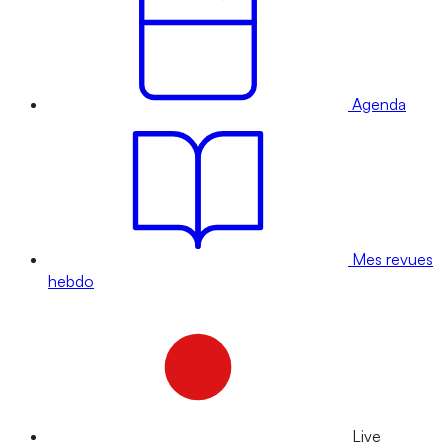
Agenda
Mes revues
hebdo
Live