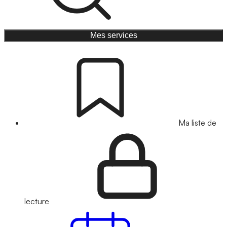
Mes services
Ma liste de
lecture