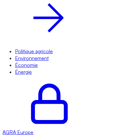
Politique agricole
Environnement
Économie
Énergie
AGRA
Europe