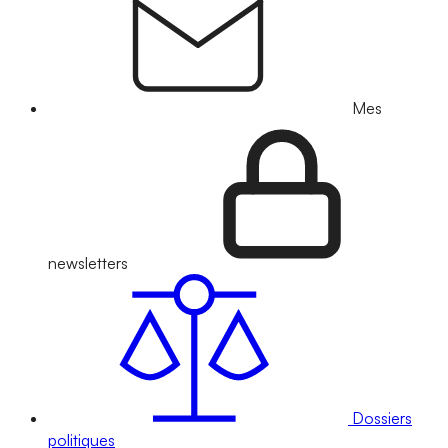
Mes
newsletters
Dossiers
politiques