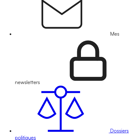
Mes
newsletters
Dossiers
politiques