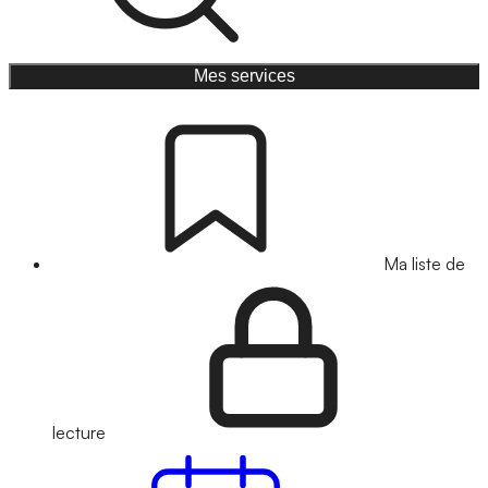
Mes services
Ma liste de
lecture