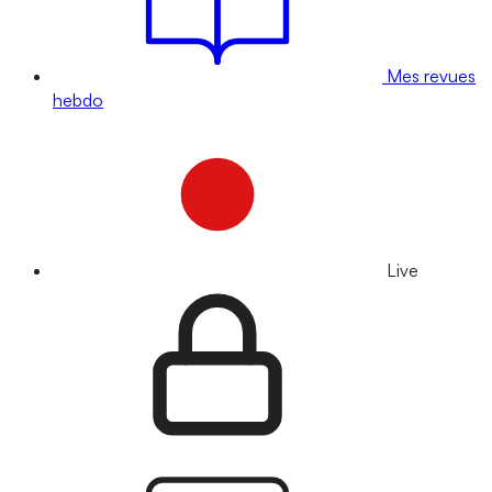
Mes revues
hebdo
Live