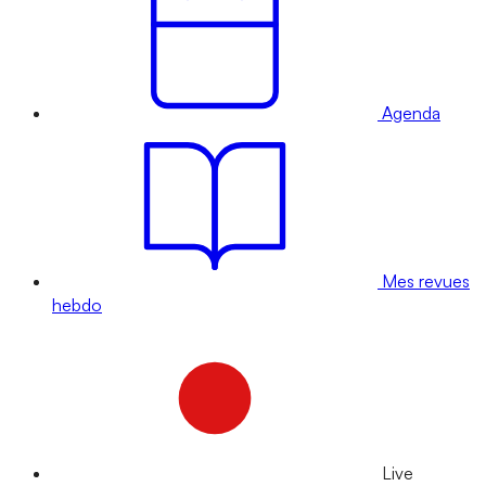
Agenda
Mes revues
hebdo
Live