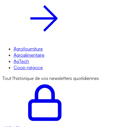
Agrofourniture
Agroalimentaire
AgTech
Coop-négoce
Tout l'historique de vos newsletters quotidiennes