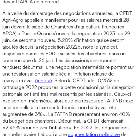
devant l’APCA ce mercredi
À la veille du démarrage des négociations annuelles, la CFDT
Agri-Agro appelle à manifester pour les salaires mercredi 28
juin devant le siège de Chambres d’agriculture France (ex-
APCA) à Paris. «Quand s’ouvrira la négociation 2023, ce 29
juin, ce seront à nouveau 5,20% d’inflation qui se seront
ajoutés depuis la négociation 2022», note le syndicat,
majoritaire parmi les 8000 salariés des chambres, dans un
communiqué du 26 juin. Les discussions s’annoncent
tendues: début mai, une négociation intermédiaire portant sur
une revalorisation salariale liée à l’inflation (clause de
revoyure) avait
échoué
. Selon la CFDT, «les 0,25% de
rattrapage 2022 proposés [à cette occasion] par la délégation
patronale ont été très mal ressentis par les salariés». Ceux-ci
«se sentent méprisés», alors que «la ressource TATFNB (taxe
additionnelle à la taxe sur le foncier non bâti) avait été
augmentée de 3%». La TATFNB représentant environ 40%
du budget des chambres. Début mai, la CFDT demandait
«2,45% pour couvrir l’inflation». En 2022, les négociations
annuelles avaient abouti à une
augmentation collective
de