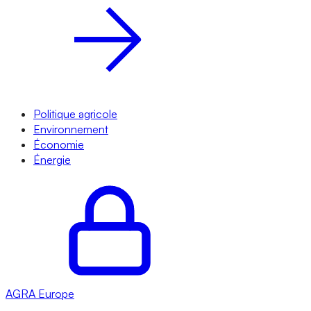
Politique agricole
Environnement
Économie
Énergie
AGRA
Europe