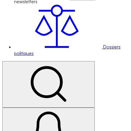
newsletters
Dossiers
politiques