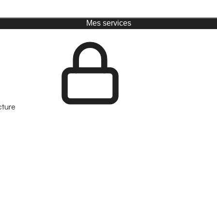
Mes services
cture