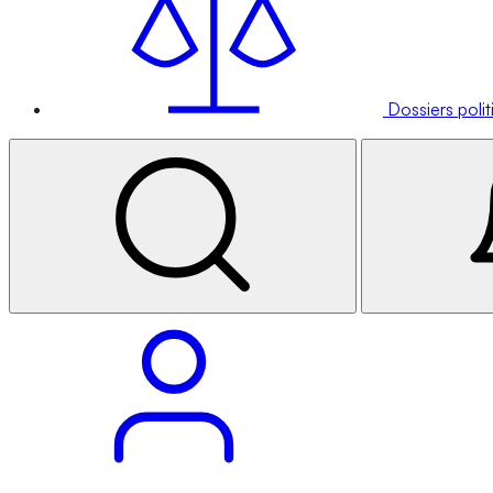
Dossiers poli