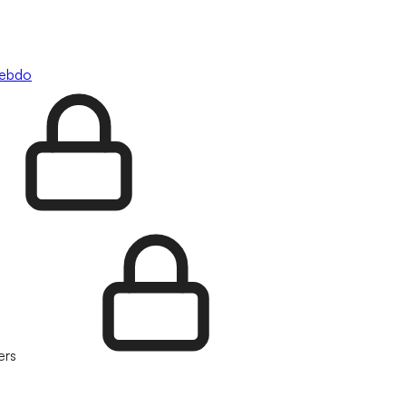
hebdo
ers