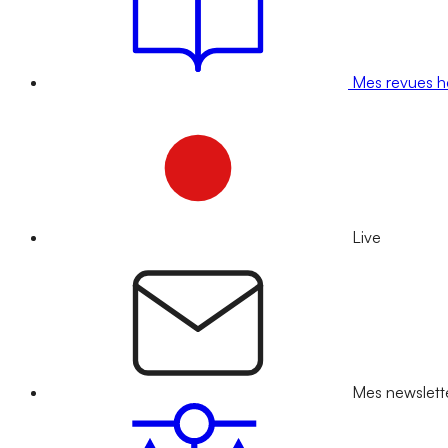
Mes revues 
Live
Mes newslett