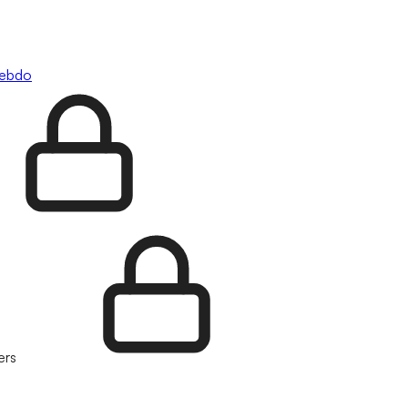
hebdo
ers