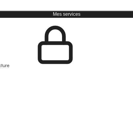
Mes services
cture