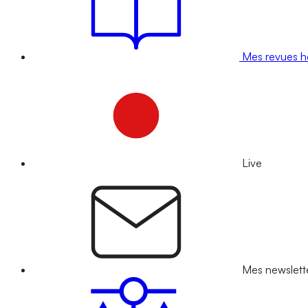
Mes revues 
Live
Mes newslett