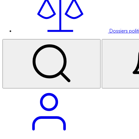
Dossiers poli