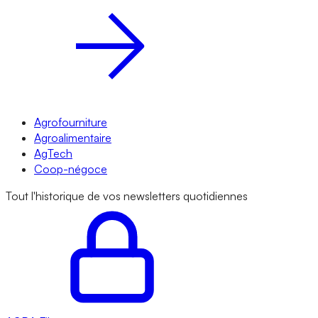
Agrofourniture
Agroalimentaire
AgTech
Coop-négoce
Tout l'historique de vos newsletters quotidiennes