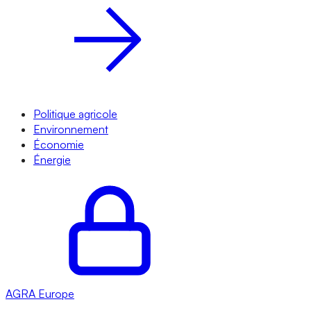
Politique agricole
Environnement
Économie
Énergie
AGRA
Europe