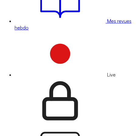
Mes revues
hebdo
Live