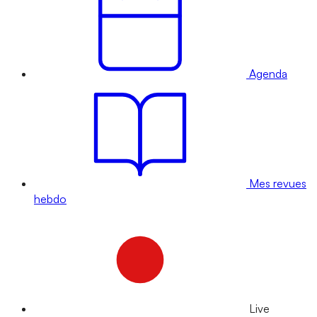
Agenda
Mes revues
hebdo
Live