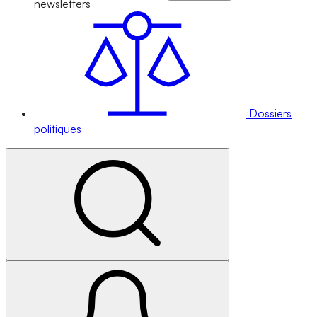
newsletters
Dossiers
politiques