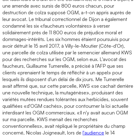
une amende avec sursis de 800 euros chacun, pour
destruction de colza supposé OGM, a-t-on appris auprès de
leur avocat. Le tribunal correctionnel de Dijon a également
condamné les six «faucheurs volontaires» à verser
solidairement près de 11 800 euros de préjudice moral et
dommages-intérêts. Les six hommes étaient poursuivis pour
avoir détruit le 15 avril 2017, à Villy-le-Moutier (Côte-d'Or),
une parcelle de colza utilisée par le semencier allemand KWS
pour des recherches sur les OGM, selon eux. L'avocat des
faucheurs, Guillaume Tumerelle, a précisé à l'AFP que ses
clients «prenaient le temps de réfléchir à un appel» pour
lesquels ils disposent d'un délai de dix jours. Me Tumerelle
avait affirmé que, sur cette parcelle, KWS «se cachait derrière
une nouvelle technique, la mutagénèse», produisant des
variétés mutées rendues tolérantes aux herbicides, souvent
qualifiées «d'OGM cachés», pour contourner la loi actuelle
interdisant les OGM commerciaux. «Il n'y avait aucun OGM
sur ma parcelle. KWS menait des recherches
conventionnelles», avait répliqué le propriétaire du champ
concerné, Nicolas Joigneault, lors de
l'audience
le 14