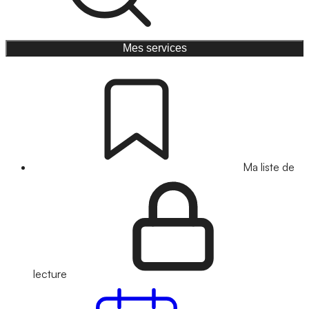
Mes services
Ma liste de
lecture