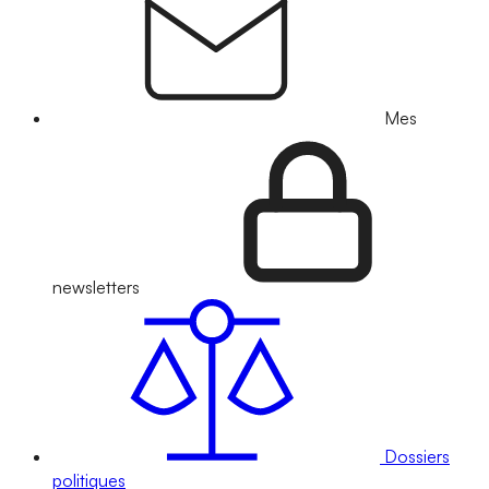
Mes
newsletters
Dossiers
politiques