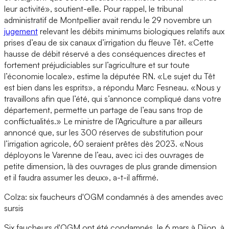
leur activité», soutient-elle. Pour rappel, le tribunal
administratif de Montpellier avait rendu le 29 novembre un
jugement
relevant les débits minimums biologiques relatifs aux
prises d’eau de six canaux d’irrigation du fleuve Têt. «Cette
hausse de débit réservé a des conséquences directes et
fortement préjudiciables sur l’agriculture et sur toute
l’économie locale», estime la députée RN. «Le sujet du Têt
est bien dans les esprits», a répondu Marc Fesneau. «Nous y
travaillons afin que l’été, qui s’annonce compliqué dans votre
département, permette un partage de l’eau sans trop de
conflictualités.» Le ministre de l’Agriculture a par ailleurs
annoncé que, sur les 300 réserves de substitution pour
l’irrigation agricole, 60 seraient prêtes dès 2023. «Nous
déployons le Varenne de l’eau, avec ici des ouvrages de
petite dimension, là des ouvrages de plus grande dimension
et il faudra assumer les deux», a-t-il affirmé.
Colza: six faucheurs d'OGM condamnés à des amendes avec
sursis
Six faucheurs d'OGM ont été condamnés, le 6 mars à Dijon, à