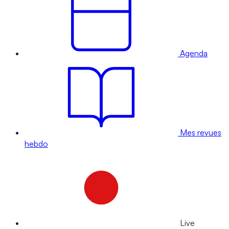
Agenda
Mes revues
hebdo
Live