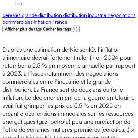
lien
céréales
grande distribution
distribution
industrie
négociations
commerciales
inflation
France
Afficher plus de tags
Cacher les tags
(
+
)
D’après une estimation de NielsenIQ, l’inflation
alimentaire devrait fortement ralentir en 2024 pour
retomber à 2,5 % en moyenne annuelle par rapport
à 2023, à l’issue notamment des négociations
commerciales entre l’industrie et la grande
distribution. La France sort de deux ans de forte
inflation. Le déclenchement de la guerre en Ukraine
avait fait grimper les prix de 5,5 % en 2022 en
créant « des tensions immédiates sur les ressources
énergétiques (gaz, pétrole) puis une raréfaction de
l’offre de certaines matières premières (céréales…) »,
rappelle NielsenIQ. Les répercussions ont été