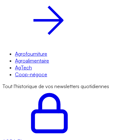
Agrofourniture
Agroalimentaire
AgTech
Coop-négoce
Tout l'historique de vos newsletters quotidiennes