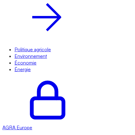
Politique agricole
Environnement
Économie
Énergie
AGRA
Europe