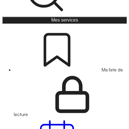
Mes services
Ma liste de
lecture