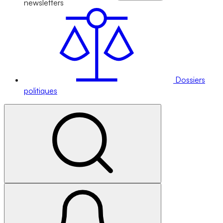
newsletters
Dossiers
politiques