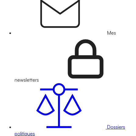
Mes
newsletters
Dossiers
politiques