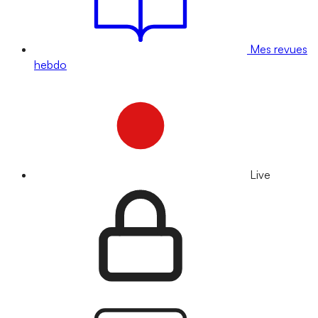
Mes revues
hebdo
Live