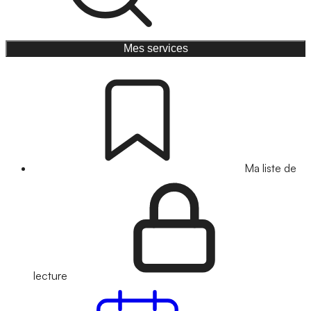
Mes services
Ma liste de
lecture