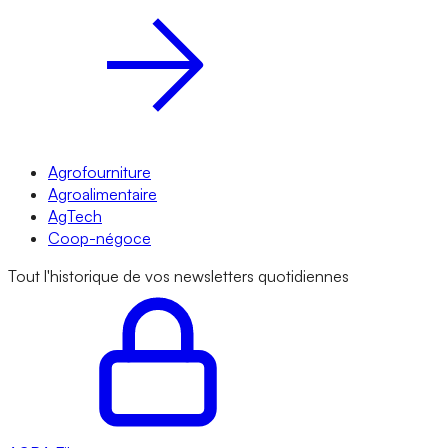
Agrofourniture
Agroalimentaire
AgTech
Coop-négoce
Tout l'historique de vos newsletters quotidiennes