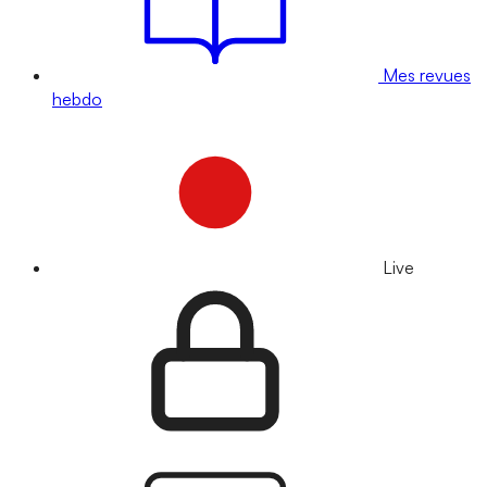
Mes revues
hebdo
Live