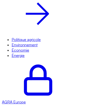
Politique agricole
Environnement
Économie
Énergie
AGRA
Europe