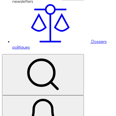
newsletters
Dossiers
politiques