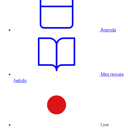
Agenda
Mes revues
hebdo
Live