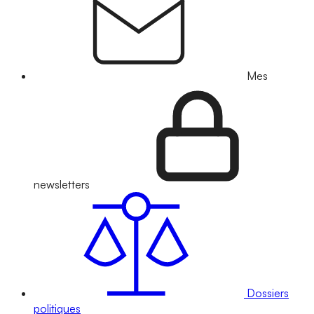
Mes
newsletters
Dossiers
politiques