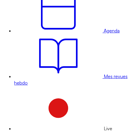
Agenda
Mes revues
hebdo
Live