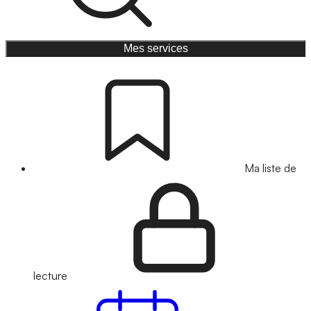
Mes services
Ma liste de
lecture