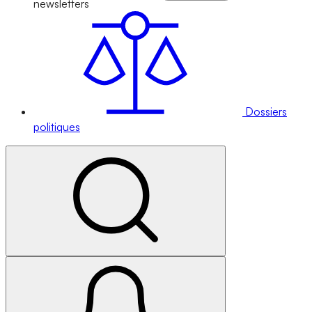
newsletters
Dossiers
politiques