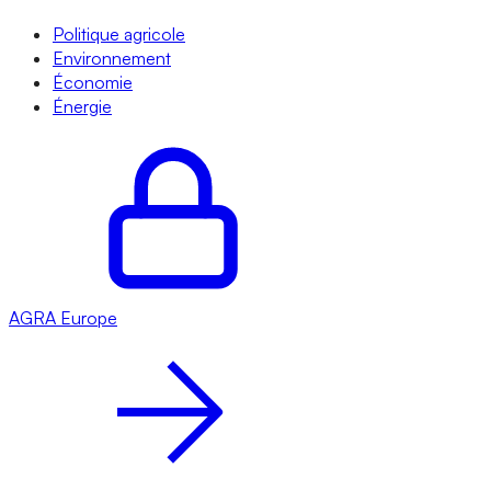
Politique agricole
Environnement
Économie
Énergie
AGRA
Europe